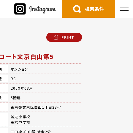
検索条件
PRINT
コート文京白山第5
別
マンション
造
RC
月
2009年03月
数
5階建
地
東京都文京区白山1丁目28-7
誠之小学校
第六中学校
三田線-
白山駅
徒歩2分