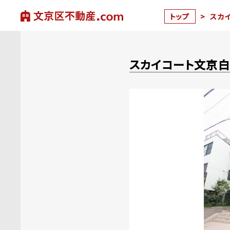
トップ
>
スカ
スカイコート文京白