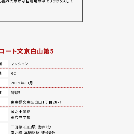
ら離れた静かな住環境の中でリラックスして
コート文京白山第5
別
マンション
造
RC
月
2009年03月
数
5階建
地
東京都文京区白山1丁目28-7
誠之小学校
第六中学校
三田線-
白山駅
徒歩2分
南北線-
本駒込駅
徒歩8分