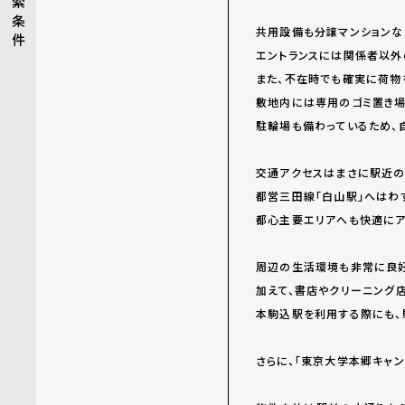
索
条
共用設備も分譲マンションな
件
エントランスには関係者以外
また、不在時でも確実に荷物
敷地内には専用のゴミ置き場
駐輪場も備わっているため、
交通アクセスはまさに駅近の
都営三田線「白山駅」へはわず
都心主要エリアへも快適にア
周辺の生活環境も非常に良好
加えて、書店やクリーニング
本駒込駅を利用する際にも、
さらに、「東京大学本郷キャ