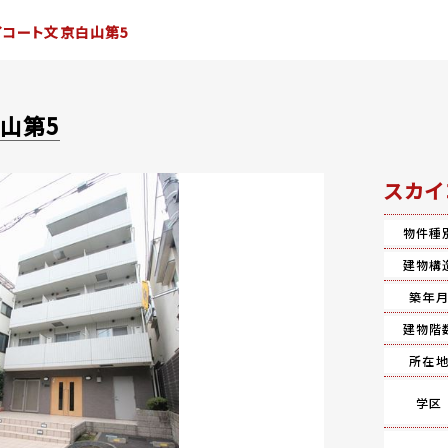
イコート文京白山第5
山第5
スカイ
物件種
建物構
築年
建物階
所在
学区