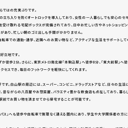
らではの充実ぶりです。
の立ち入りを防ぐオートロックを導入しており、女性の一人暮らしでも安心のセキ
を受け取れる宅配ボックスが完備されており、日中お忙しい方やネットショッピン
があり、忙しい朝のゴミ出しも手間がかかりません。
自転車での通勤・通学、近隣へのお買い物など、アクティブな生活をサポートして
好立地です。
か徒歩2分。さらに、東京メトロ南北線「本駒込駅」へ徒歩8分、「東大前駅」へ徒
クセスでき、毎日のフットワークを軽快にしてくれます。
です。白山駅の周辺には、スーパー、コンビニ、ドラッグストアなど、日々の生活
店、昔ながらの八百屋やお惣菜屋、バラエティ豊かな飲食店も点在しており、暮ら
駅前でお買い物を済ませてから帰宅することが可能です。
ンパス」へも徒歩や自転車で無理なく通える圏内にあり、学生や大学関係者の方に