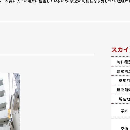
一本奥に入った場所に位置しているため、駅近の利便性を享受しつつ、喧騒か
スカイ
物件種
建物構
築年
建物階
所在
学区
交通