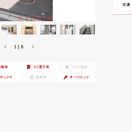
交通
1 | 8
駐輪場
ゴミ置き場
ペット相談
ボックス
駐車場
オートロック