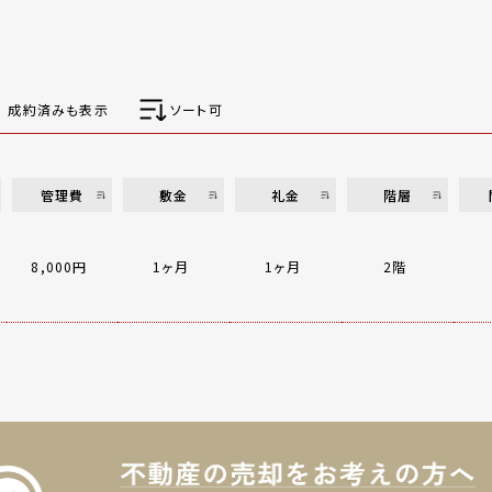
成約済みも表示
ソート可
管理費
敷金
礼金
階層
8,000円
1ヶ月
1ヶ月
2階