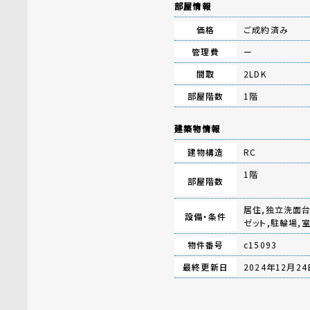
部屋情報
価格
ご成約済み
管理費
ー
間取
2LDK
部屋階数
1階
建築物情報
建物構造
RC
1階
部屋階数
居住,独立洗面台
設備・条件
ゼット,駐輪場,
物件番号
c15093
最終更新日
2024年12月24