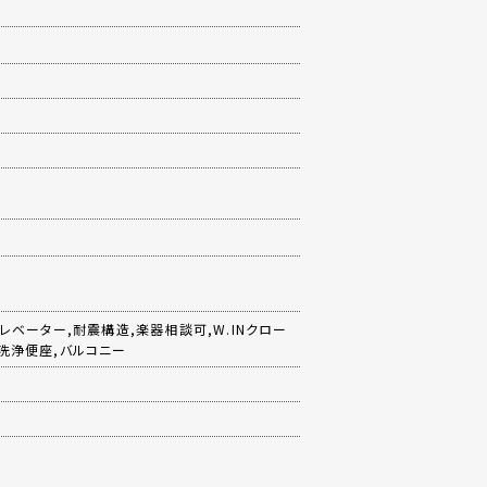
レベーター,耐震構造,楽器相談可,W.INクロー
水洗浄便座,バルコニー