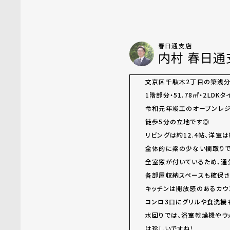
春日通支店
内村 春日
文京区千駄木2丁目の築浅分
1階部分・51.78㎡・2LDK
令和元年竣工のオープンレジ
徒歩5分の立地です◎
リビングは約12.4帖、洋室は
全体的に梁の少ない間取り
全室窓が付いているため、通
各部屋収納スペースも確保さ
キッチンは開放感のあるカウ
コンロ3口にグリルや食洗機
水回りでは、浴室乾燥機やウ
は珍しいですね！