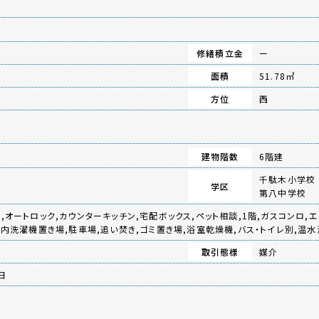
修繕積立金
ー
面積
51.78㎡
方位
西
建物階数
6階建
千駄木小学校
学区
第八中学校
,オートロック,カウンターキッチン,宅配ボックス,ペット相談,1階,ガスコンロ,エ
室内洗濯機置き場,駐車場,追い焚き,ゴミ置き場,浴室乾燥機,バス・トイレ別,温
取引態様
媒介
日