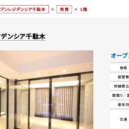
ープンレジデンシア千駄木
>
売買
>
1階
ジデンシア千駄木
オープ
価格
管理
修繕積
間取り／
築年
交通