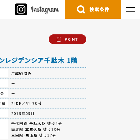
検索条件
PRINT
ンレジデンシア千駄木 1階
ご成約済み
費
ー
立金
ー
面積
2LDK／51.78㎡
月
2019年09月
千代田線-
千駄木駅
徒歩4分
南北線-
本駒込駅
徒歩13分
三田線-
白山駅
徒歩17分