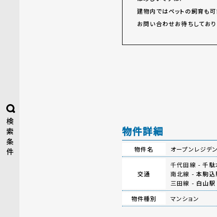
建物内ではペットの飼育も可
お問い合わせお待ちしており
検
物件詳細
索
条
物件名
オープンレジデン
件
千代田線 -
千駄
交通
南北線 -
本駒込
三田線 -
白山駅
物件種別
マンション