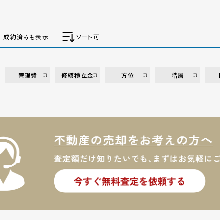
成約済みも表示
ソート可
管理費
修繕積立金
方位
階層