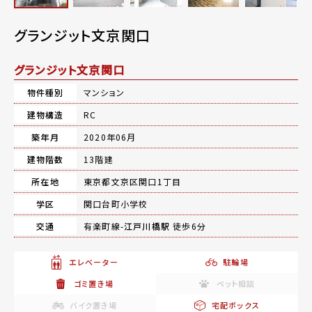
グランジット文京関口
グランジット文京関口
物件種別
マンション
建物構造
RC
築年月
2020年06月
建物階数
13階建
所在地
東京都文京区関口1丁目
学区
関口台町小学校
交通
有楽町線-
江戸川橋駅
徒歩6分
エレベーター
駐輪場
ゴミ置き場
ペット相談
バイク置き場
宅配ボックス