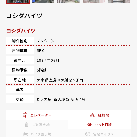
ヨシダハイツ
ヨシダハイツ
物件種別
マンション
建物構造
SRC
築年月
1984年06月
建物階数
6階建
所在地
東京都豊島区東池袋5丁目
学区
交通
丸ノ内線-
新大塚駅
徒歩7分
エレベーター
駐輪場
ゴミ置き場
ペット相談
バイク置き場
宅配ボックス