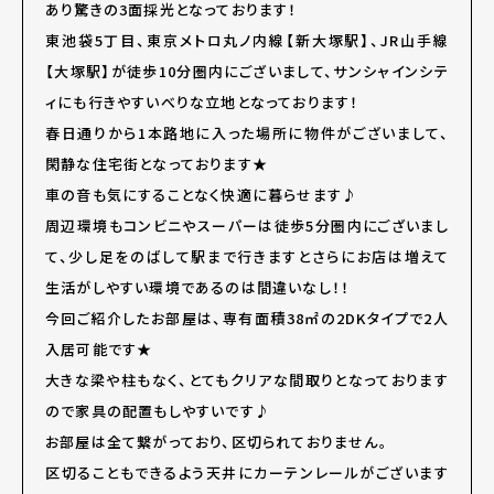
あり驚きの3面採光となっております！
東池袋5丁目、東京メトロ丸ノ内線【新大塚駅】、JR山手線
【大塚駅】が徒歩10分圏内にございまして、サンシャインシテ
ィにも行きやすいべりな立地となっております！
春日通りから1本路地に入った場所に物件がございまして、
閑静な住宅街となっております★
車の音も気にすることなく快適に暮らせます♪
周辺環境もコンビニやスーパーは徒歩5分圏内にございまし
て、少し足をのばして駅まで行きますとさらにお店は増えて
生活がしやすい環境であるのは間違いなし！！
今回ご紹介したお部屋は、専有面積38㎡の2DKタイプで2人
入居可能です★
大きな梁や柱もなく、とてもクリアな間取りとなっております
ので家具の配置もしやすいです♪
お部屋は全て繋がっており、区切られておりません。
区切ることもできるよう天井にカーテンレールがございます