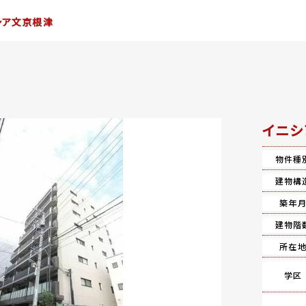
シア文京根津
イニシ
物件種
建物構
築年
建物階
所在
学区