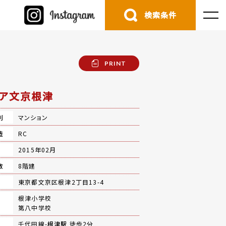
検索条件
PRINT
ア文京根津
別
マンション
造
RC
月
2015年02月
数
8階建
地
東京都文京区根津2丁目13-4
根津小学校
第八中学校
千代田線-
根津駅
徒歩2分