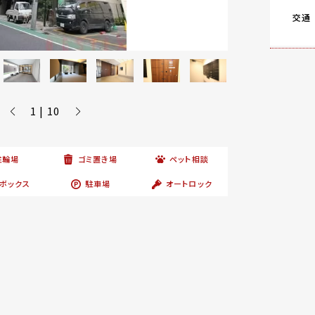
交通
1 | 10
駐輪場
ゴミ置き場
ペット相談
ボックス
駐車場
オートロック