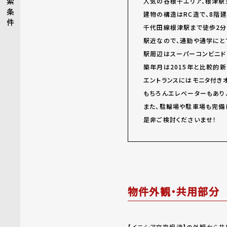
索
人気の谷根千エリア、根津駅
条
建物の構造はRC造で、8階建
件
千代田線根津駅まで徒歩2分
駅近なので、通勤や通学にと
駅周辺はスーパーコンビニド
築年月は2015年と比較的
エントランスにはモニタ付き
もちろんエレベーターもあり
また、駐輪場や駐車場も完備
是非ご検討くださいませ！
物件外観・共用部分
【イニシア文京根津】の外観から共