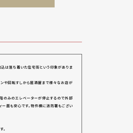
本駒込は落ち着いた住宅街という印象がありま
ランや回転すしから居酒屋まで様々なお店が
の階のみのエレベーターが停止するので外部
ィー面も安心です。物件横に消防署もござい
す。