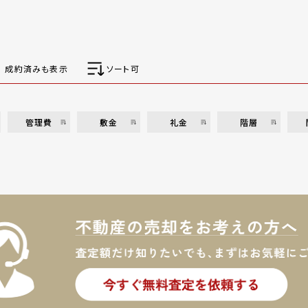
成約済みも表示
ソート可
管理費
敷金
礼金
階層