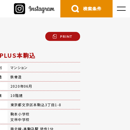
検索条件
PRINT
OPLUS本駒込
別
マンション
造
鉄骨造
月
2020年06月
数
10階建
地
東京都文京区本駒込3丁目1-8
駒本小学校
文林中学校
南北線-
本駒込駅
徒歩1分