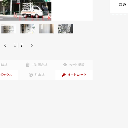
交通
1 | 7
駐輪場
ゴミ置き場
ペット相談
ボックス
駐車場
オートロック