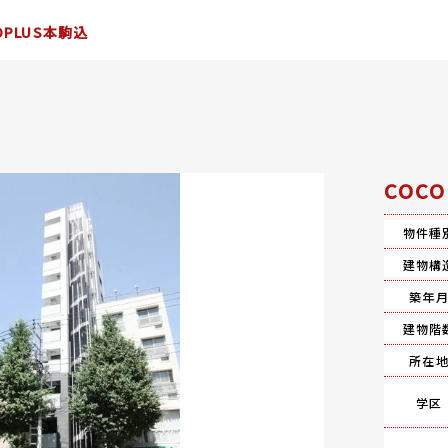
OPLUS本駒込
COC
物件種
建物構
築年
建物階
所在
学区