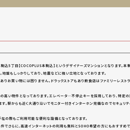
駒込5丁目【COCOPLUS本駒込】というデザイナーズマンションとなります。
、。地盤もしっかりしており、地震などに強い立地となっております。
ありお買い物には困りません。ドラックストアもあり飲食店はファミリーレスト
の高い物件となっております。エレベータ―不停止キーを採用しており、特定
ます。駅からも近く大通り沿いでモニター付きインターホン完備なのでセキュリテ
不在の際もご利用可能な便利な設備となっております。
条件でさらに、高速インターネットの利用も無料とSOHO希望の方にもおすすめで