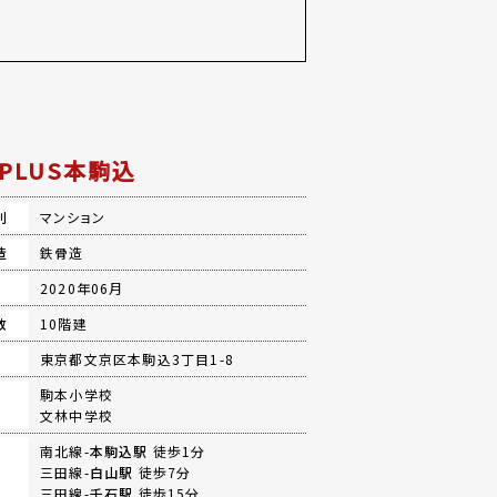
OPLUS本駒込
別
マンション
造
鉄骨造
月
2020年06月
数
10階建
地
東京都文京区本駒込3丁目1-8
駒本小学校
文林中学校
南北線-
本駒込駅
徒歩1分
三田線-
白山駅
徒歩7分
三田線-
千石駅
徒歩15分