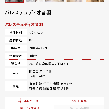
パレステュディオ音羽
パレステュディオ音羽
物件種別
マンション
建物構造
RC
築年月
2005年05月
建物階数
4階建
所在地
東京都文京区関口3丁目3-6
関口台町小学校
学区
音羽中学校
有楽町線-
江戸川橋駅
徒歩6分
交通
有楽町線-
護国寺駅
徒歩8分
エレベーター
駐輪場
ゴミ置き場
ペット相談