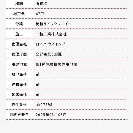
権利
所有権
総戸数
47戸
分譲
菱和ライフクリエイト
施工
三和工業株式会社
管理会社
日本ハウズイング
管理形態
全部委託（巡回）
用途地域
第1種低層住居専用地域
敷地面積
㎡
建物面積
㎡
延床面積
㎡
物件番号
bk07998
最終更新日
2025年06月06日