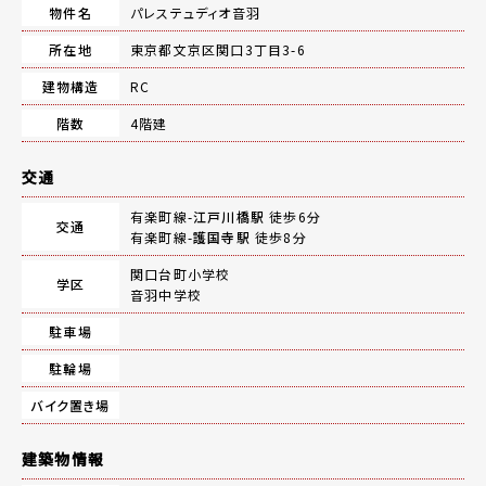
物件名
パレステュディオ音羽
所在地
東京都文京区関口3丁目3-6
建物構造
RC
階数
4階建
交通
有楽町線-
江戸川橋駅
徒歩6分
交通
有楽町線-
護国寺駅
徒歩8分
関口台町小学校
学区
音羽中学校
駐車場
駐輪場
バイク置き場
建築物情報