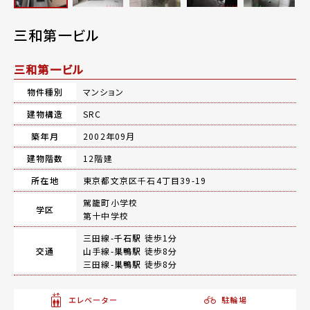
三和第一ビル
三和第一ビル
物件種別
マンション
建物構造
SRC
築年月
2002年09月
建物階数
12階建
所在地
東京都文京区千石4丁目39-19
駕籠町小学校
学区
第十中学校
三田線-
千石駅
徒歩1分
交通
山手線-
巣鴨駅
徒歩8分
三田線-
巣鴨駅
徒歩8分
エレベーター
駐輪場