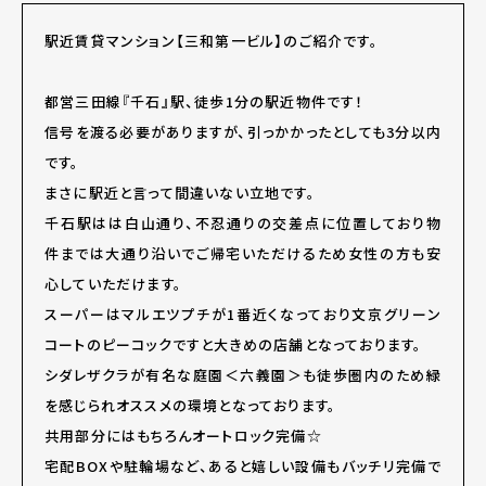
駅近賃貸マンション【三和第一ビル】のご紹介です。
都営三田線『千石』駅、徒歩1分の駅近物件です！
信号を渡る必要がありますが、引っかかったとしても3分以内
です。
まさに駅近と言って間違いない立地です。
千石駅はは白山通り、不忍通りの交差点に位置しており物
件までは大通り沿いでご帰宅いただけるため女性の方も安
心していただけます。
スーパーはマルエツプチが1番近くなっており文京グリーン
コートのピーコックですと大きめの店舗となっております。
シダレザクラが有名な庭園＜六義園＞も徒歩圏内のため緑
を感じられオススメの環境となっております。
共用部分にはもちろんオートロック完備☆
宅配BOXや駐輪場など、あると嬉しい設備もバッチリ完備で