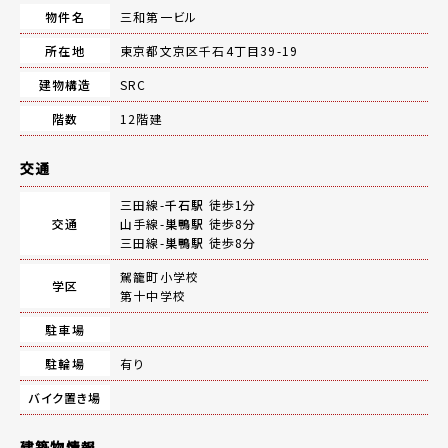
物件名
三和第一ビル
所在地
東京都文京区千石4丁目39-19
建物構造
SRC
階数
12階建
交通
三田線-
千石駅
徒歩1分
交通
山手線-
巣鴨駅
徒歩8分
三田線-
巣鴨駅
徒歩8分
駕籠町小学校
学区
第十中学校
駐車場
駐輪場
有り
バイク置き場
建築物情報