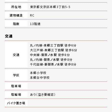
所在地
東京都文京区本郷3丁目5-5
建物構造
RC
階数
13階建
交通
丸ノ内線-
本郷三丁目駅
徒歩6分
大江戸線-
本郷三丁目駅
徒歩6分
交通
中央線-
御茶ノ水駅
徒歩8分
丸ノ内線-
御茶ノ水駅
徒歩8分
千代田線-
新御茶ノ水駅
徒歩8分
本郷小学校
学区
本郷台中学校
駐車場
駐輪場
あり（空き要確認）
バイク置き場