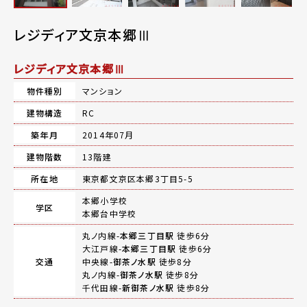
レジディア文京本郷Ⅲ
レジディア文京本郷Ⅲ
物件種別
マンション
建物構造
RC
築年月
2014年07月
建物階数
13階建
所在地
東京都文京区本郷3丁目5-5
本郷小学校
学区
本郷台中学校
丸ノ内線-
本郷三丁目駅
徒歩6分
大江戸線-
本郷三丁目駅
徒歩6分
交通
中央線-
御茶ノ水駅
徒歩8分
丸ノ内線-
御茶ノ水駅
徒歩8分
千代田線-
新御茶ノ水駅
徒歩8分