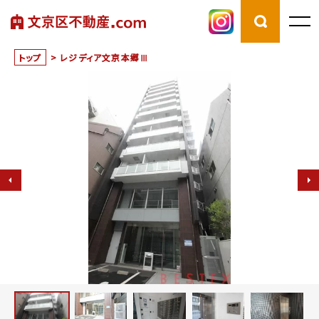
トップ
>
レジディア文京本郷Ⅲ