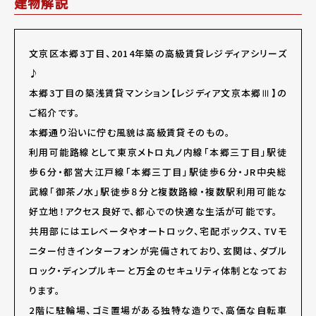
建物解説
文京区本郷3丁目、2014年築の高級賃貸レジディアシリーズ
♪
本郷3丁目の築浅賃貸マンション【レジディア文京本郷Ⅲ】の
ご紹介です。
本郷通り沿いに佇む風貌は高級賃貸そのもの。
利用可能路線として東京メトロ丸ノ内線「本郷三丁目」駅徒
歩６分・都営大江戸線「本郷三丁目」駅徒歩６分・JR中央総
武線「御茶ノ水」駅徒歩８分と複数路線・複数駅利用可能な
好立地！アクセス良好で、都心での快適な生活が可能です。
共用部にはエレベータやオートロック、宅配ボックス、TVモ
ニター付きインターフォンが完備されており、玄関は、ダブル
ロック・ディンプルキーと万全のセキュリティ体制となってお
ります。
2階に駐輪場、ゴミ置場がある独特な造りで、高価な自転車