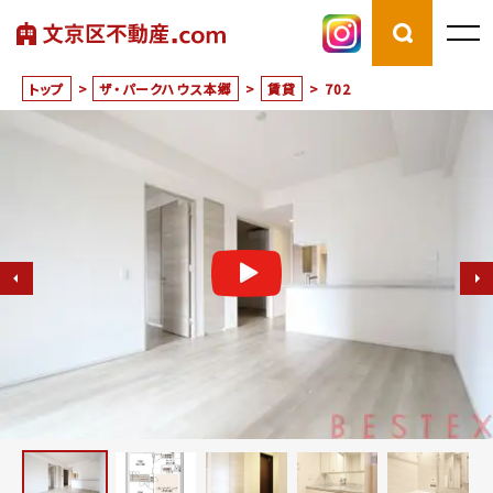
トップ
>
ザ・パークハウス本郷
>
賃貸
>
702