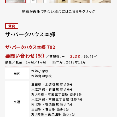
動画が再生できない場合にはこちらをクリック
賃貸
ザ・パークハウス本郷
ザ・パークハウス本郷 702
要問い合わせ（※）
／管理費：ー
／60.49㎡
2LDK
敷金／礼金 : 1ヶ月／1ヶ月
築年月 : 2018年11月
本郷小学校
学区
本郷台中学校
三田線 -
水道橋駅
徒歩5分
大江戸線 -
春日駅
徒歩6分
丸ノ内線 -
本郷三丁目駅
徒歩7分
大江戸線 -
本郷三丁目駅
徒歩7分
交通
南北線 -
後楽園駅
徒歩7分
三田線 -
春日駅
徒歩6分
丸ノ内線 -
後楽園駅
徒歩7分