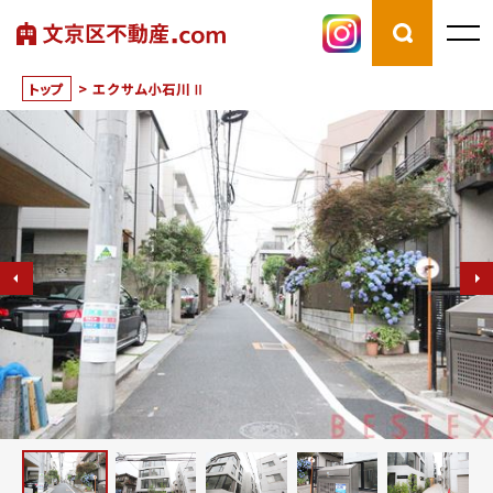
トップ
>
エクサム小石川Ⅱ