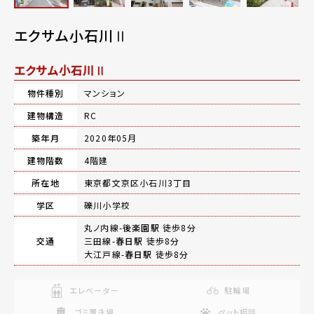
エクサム小石川Ⅱ
エクサム小石川Ⅱ
物件種別
マンション
建物構造
RC
築年月
2020年05月
建物階数
4階建
所在地
東京都文京区小石川3丁目
学区
礫川小学校
丸ノ内線-
後楽園駅
徒歩8分
交通
三田線-
春日駅
徒歩8分
大江戸線-
春日駅
徒歩8分
エレベーター
駐輪場
ゴミ置き場
ペット相談