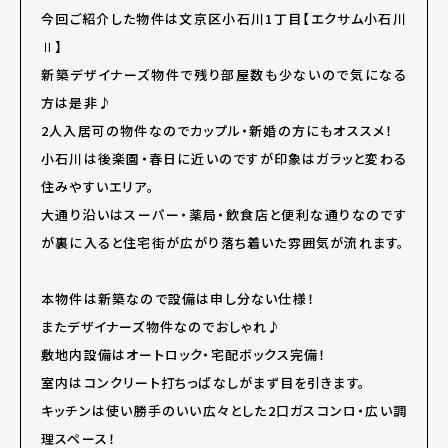
今回ご紹介した物件は文京区小石川1丁目【エクサム小石川
Ⅱ】
新築デザイナーズ物件で残り部屋数も少ないので気になる
方は是非♪
2人入居可の物件なのでカップル・新婚の方にもオススメ！
小石川は後楽園・春日に近いのですが印象はガラッと変わる
住みやすいエリア。
大通り沿いはスーパー・薬局・飲食店と便利な通りなのです
が裏に入ると住宅街が広がり落ち着いた雰囲気が流れます。
本物件は新築なので設備は申し分ない仕様！
またデザイナーズ物件なのでおしゃれ♪
敷地内設備はオートロック・宅配ボックス完備！
室内はコンクリート打ちっぱなしがまず目を引きます。
キッチンは使い勝手のいい広々とした2口ガスコンロ・広い調
理スペース！