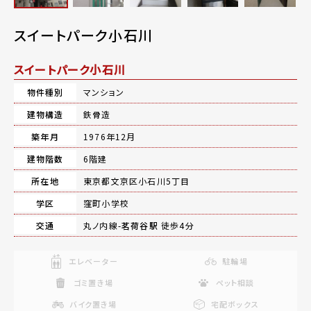
スイートパーク小石川
スイートパーク小石川
物件種別
マンション
建物構造
鉄骨造
築年月
1976年12月
建物階数
6階建
所在地
東京都文京区小石川5丁目
学区
窪町小学校
交通
丸ノ内線-
茗荷谷駅
徒歩4分
エレベーター
駐輪場
ゴミ置き場
ペット相談
バイク置き場
宅配ボックス