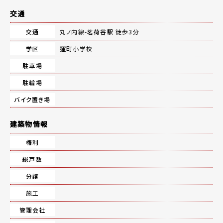
交通
交通
丸ノ内線-
茗荷谷駅
徒歩3分
学区
窪町小学校
駐車場
駐輪場
バイク置き場
建築物情報
権利
総戸数
分譲
施工
管理会社