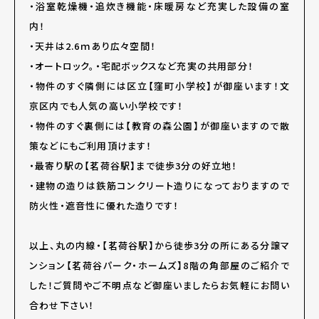
・浴室乾燥機・追炊き機能・床暖房など充実した設備の室
内！
・天井は2.6ｍあり広々空間！
・オートロック。・宅配ボックスなど充実の共用部分！
・物件のすぐ隣側には区立【窪町小学校】が御座います！文
京区内でも人気の高い小学校です！
・物件のすぐ裏側には【教育の森公園】が御座いますので散
策などにもご利用頂けます！
・最寄り駅の【茗荷谷駅】まで徒歩3分の好立地！
・建物の造りは鉄筋コンクリート造りになっておりますので
防火性・遮音性に優れた造りです！
以上、丸の内線・【茗荷谷駅】から徒歩3分の所にある分譲マ
ンション【茗荷谷パーク・ホームズ】8階の角部屋のご紹介で
した！ご質問やご不明点など御座いましたらお気軽にお問い
合わせ下さい！