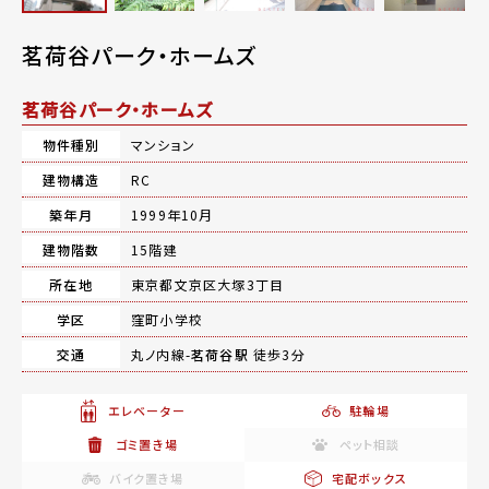
茗荷谷パーク・ホームズ
茗荷谷パーク・ホームズ
物件種別
マンション
建物構造
RC
築年月
1999年10月
建物階数
15階建
所在地
東京都文京区大塚3丁目
学区
窪町小学校
交通
丸ノ内線-
茗荷谷駅
徒歩3分
エレベーター
駐輪場
ゴミ置き場
ペット相談
バイク置き場
宅配ボックス