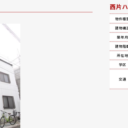
西片ハ
物件種
建物構
築年
建物階
所在
学区
交通