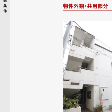
索
物件外観・共用部分
条
件