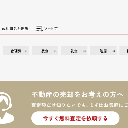
成約済みも表示
ソート可
管理費
敷金
礼金
階層