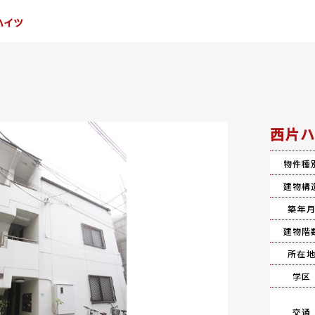
ハイツ
西片ハ
物件種
建物構
築年
建物階
所在
学区
交通