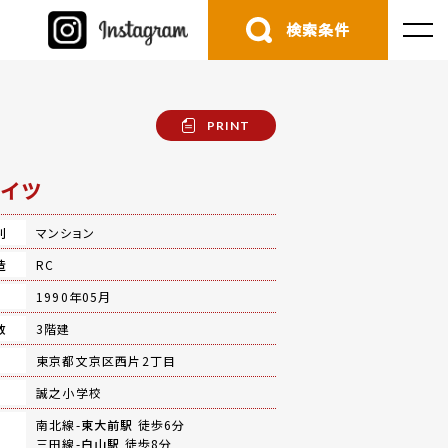
検索条件
PRINT
イツ
別
マンション
造
RC
月
1990年05月
数
3階建
地
東京都文京区西片2丁目
誠之小学校
南北線-
東大前駅
徒歩6分
三田線-
白山駅
徒歩8分