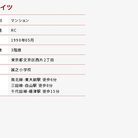
イツ
別
マンション
造
RC
月
1990年05月
数
3階建
地
東京都文京区西片2丁目
誠之小学校
南北線-
東大前駅
徒歩6分
三田線-
白山駅
徒歩8分
千代田線-
根津駅
徒歩15分