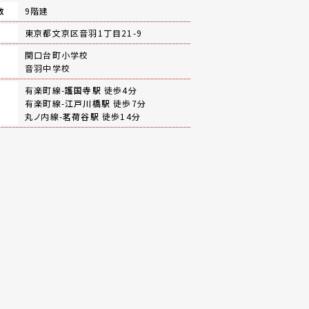
数
9階建
地
東京都文京区音羽1丁目21-9
関口台町小学校
音羽中学校
有楽町線-
護国寺駅
徒歩4分
有楽町線-
江戸川橋駅
徒歩7分
丸ノ内線-
茗荷谷駅
徒歩14分