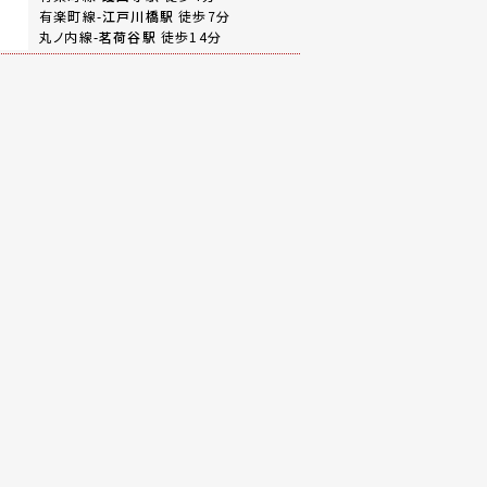
有楽町線-
江戸川橋駅
徒歩7分
丸ノ内線-
茗荷谷駅
徒歩14分