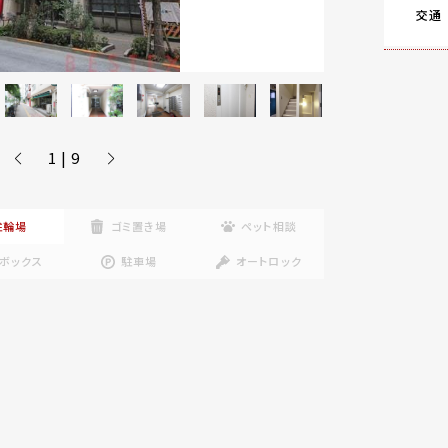
交通
1 | 9
駐輪場
ゴミ置き場
ペット相談
ボックス
駐車場
オートロック