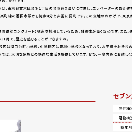
寺のご紹介です！
寺は、東京都文京区音羽1丁目の音羽通り沿いに位置し、エレベーターのある建
有楽町線の護国寺駅から徒歩4分と非常に便利です。この立地のおかげで、東京
（鉄骨鉄筋コンクリート）構造を採用しているため、耐震性が高く安心です。また、
年11月で、歴史を感じることができますね。
校区は関口台町小学校、中学校区は音羽中学校となっており、お子様をお持ちの
寺では、大切な家族との快適な生活を提供しています。ぜひ、一度内覧にお越しく
セブン
物件種
建物構
築年