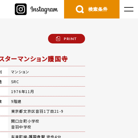
検索条件
PRINT
スターマンション護国寺
別
マンション
造
SRC
月
1976年11月
数
9階建
地
東京都文京区音羽1丁目21-9
関口台町小学校
音羽中学校
有楽町線-
護国寺駅
徒歩4分