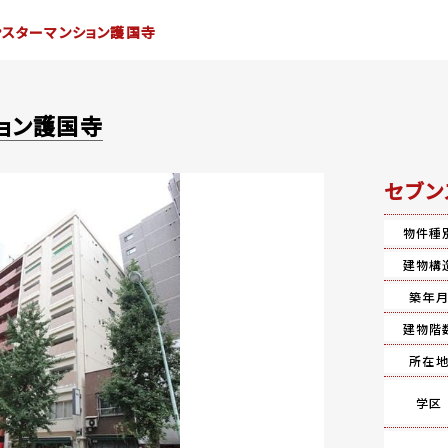
ンスターマンション護国寺
ョン護国寺
セブン
物件種
建物構
築年
建物階
所在
学区