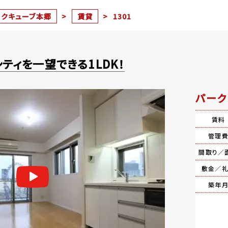
ークキューブ本郷
>
賃貸
>
1301
ティを一望できる1LDK！
パーク
賃料
管理
間取り／
敷金／
築年