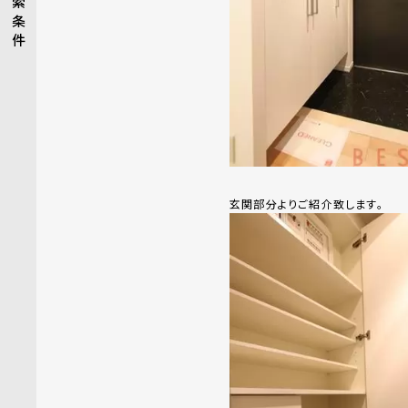
索
条
件
玄関部分よりご紹介致します。