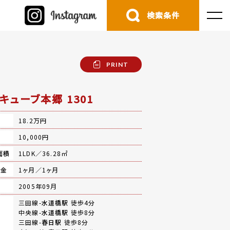
検索条件
PRINT
キューブ本郷 1301
18.2万円
費
10,000円
面積
1LDK／36.28㎡
礼金
1ヶ月／1ヶ月
月
2005年09月
三田線-
水道橋駅
徒歩4分
中央線-
水道橋駅
徒歩8分
三田線-
春日駅
徒歩8分