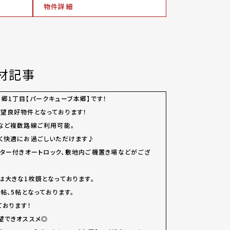
物件詳細
材記事
郷1丁目【パークキューブ本郷】です！
望良好物件となっております！
など複数路線ご利用可能。
く快適にお過ごしいただけます♪
ター付きオートロック、敷地内ご機置き場などがござ
は大きな1枚鏡となっております。
帖、5帖となっております。
ております！
望できオススメ◎