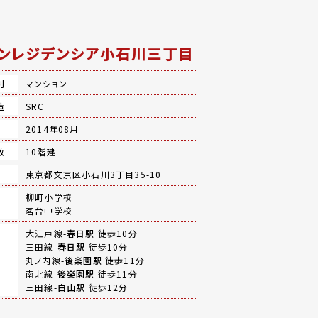
ンレジデンシア小石川三丁目
別
マンション
造
SRC
月
2014年08月
数
10階建
地
東京都文京区小石川3丁目35-10
柳町小学校
茗台中学校
大江戸線-
春日駅
徒歩10分
三田線-
春日駅
徒歩10分
丸ノ内線-
後楽園駅
徒歩11分
南北線-
後楽園駅
徒歩11分
三田線-
白山駅
徒歩12分