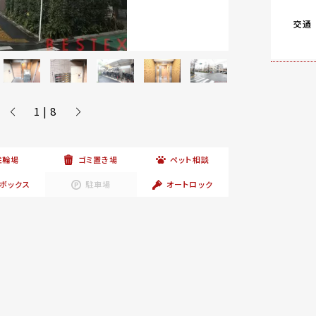
交通
1 | 8
駐輪場
ゴミ置き場
ペット相談
ボックス
駐車場
オートロック