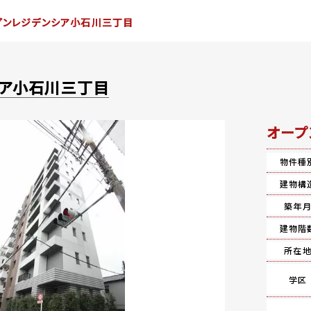
プンレジデンシア小石川三丁目
シア小石川三丁目
オープ
物件種
建物構
築年
建物階
所在
学区