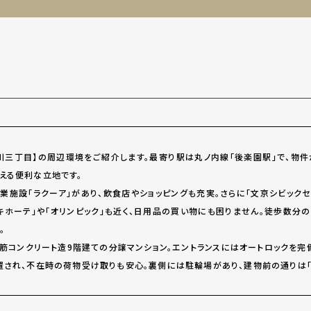
川三丁目】の周辺環境をご紹介します。最寄り駅は丸ノ内線「後楽園駅」で、物件
える便利な立地です。
商業施設「ラクーア」があり、飲食店やショッピングも充実。さらに「文京シビック
キホーテ」や「オリンピック」も近く、日用品の買い物にも困りません。徒歩数分の
。
鉄筋コンクリート造9階建ての分譲マンション。エントランスにはオートロックを完
置され、不在時の荷物受け取りも安心。裏側には駐輪場があり、建物前の通りは「