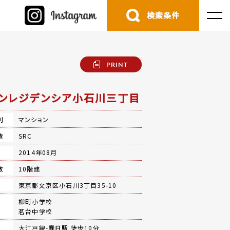
検索条件
PRINT
ンレジデンシア小石川三丁目
別
マンション
造
SRC
月
2014年08月
数
10階建
地
東京都文京区小石川3丁目35-10
柳町小学校
茗台中学校
大江戸線-
春日駅
徒歩10分