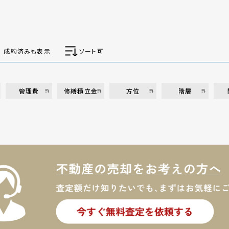
成約済みも表示
ソート可
管理費
修繕積立金
方位
階層