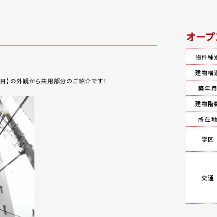
オープ
物件種
建物構
丁目】の外観から共用部分のご紹介です！
築年
建物階
所在
学区
交通