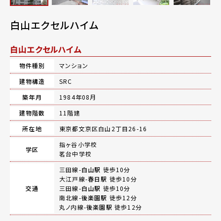
白山エクセルハイム
白山エクセルハイム
物件種別
マンション
建物構造
SRC
築年月
1984年08月
建物階数
11階建
所在地
東京都文京区白山2丁目26-16
指ヶ谷小学校
学区
茗台中学校
三田線-
白山駅
徒歩10分
大江戸線-
春日駅
徒歩10分
交通
三田線-
白山駅
徒歩10分
南北線-
後楽園駅
徒歩12分
丸ノ内線-
後楽園駅
徒歩12分