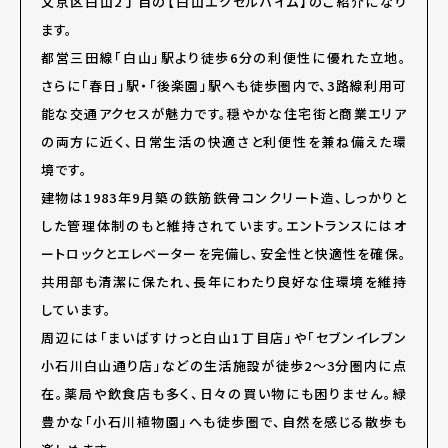
文京区白山2丁目の【白山エクセルハイム】のご紹介になり
ます。
都営三田線「白山」駅より徒歩6分の利便性に優れた立地。
さらに「春日」駅・「後楽園」駅へも徒歩圏内で、3路線利用可
能な交通アクセスが魅力です。穏やかな住宅街と商業エリア
の両方に近く、日常生活の快適さと利便性を兼ね備えた環
境です。
建物は1983年9月築の鉄筋鉄骨コンクリート造、しっかりと
した管理体制のもと維持されています。エントランスにはオ
ートロックとエレベーターを完備し、安全性と快適性を確保。
共用部も清潔に保たれ、長年にわたり良好な住環境を維持
しています。
周辺には「まいばすけっと白山1丁目店」や「セブンイレブン
小石川白山通り店」などの生活施設が徒歩2〜3分圏内に点
在。薬局や飲食店も多く、日々の買い物にも困りません。緑
豊かな「小石川植物園」へも徒歩圏で、自然を感じる散歩も