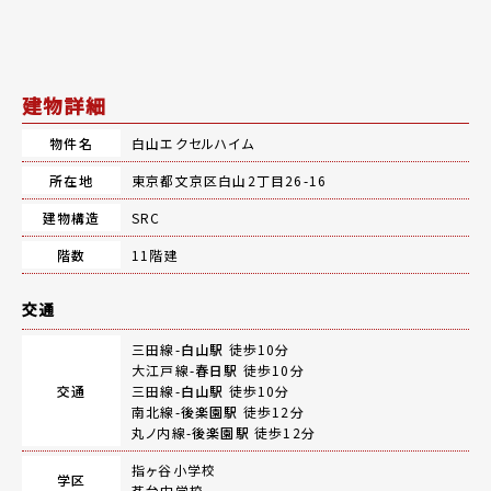
建物詳細
物件名
白山エクセルハイム
所在地
東京都文京区白山2丁目26-16
建物構造
SRC
階数
11階建
交通
三田線-
白山駅
徒歩10分
大江戸線-
春日駅
徒歩10分
交通
三田線-
白山駅
徒歩10分
南北線-
後楽園駅
徒歩12分
丸ノ内線-
後楽園駅
徒歩12分
指ヶ谷小学校
学区
茗台中学校