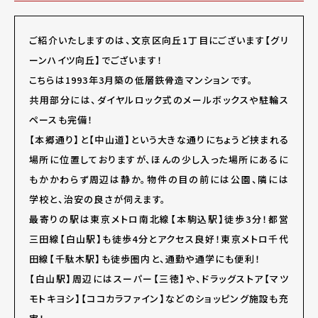
ご紹介いたしますのは、文京区向丘1丁目にございます【グリ
ーンハイツ向丘】でございます！
こちらは1993年3月築の低層鉄骨造マンションです。
共用部分には、ダイヤルロック式のメールボックスや駐輪ス
ペースも完備！
【本郷通り】と【中山道】という大きな通りにちょうど挟まれる
場所に位置しておりますが、ほんの少し入った場所にあるに
もかかわらず周辺は静か。物件の目の前には公園、隣には
学校と、治安の良さが伺えます。
最寄りの駅は東京メトロ南北線【本駒込駅】徒歩3分！都営
三田線【白山駅】も徒歩4分とアクセス良好！東京メトロ千代
田線【千駄木駅】も徒歩圏内と、通勤や通学にも便利！
【白山駅】周辺にはスーパー【三徳】や、ドラッグストア【マツ
モトキヨシ】【ココカラファイン】などのショッピング施設も充