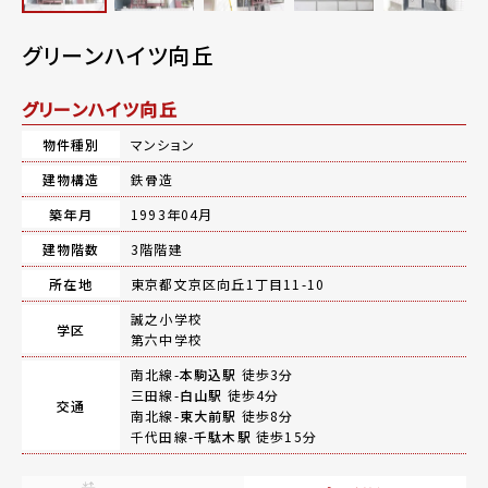
グリーンハイツ向丘
グリーンハイツ向丘
物件種別
マンション
建物構造
鉄骨造
築年月
1993年04月
建物階数
3階階建
所在地
東京都文京区向丘1丁目11-10
誠之小学校
学区
第六中学校
南北線-
本駒込駅
徒歩3分
三田線-
白山駅
徒歩4分
交通
南北線-
東大前駅
徒歩8分
千代田線-
千駄木駅
徒歩15分