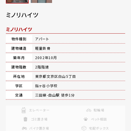
ミノリハイツ
ミノリハイツ
物件種別
アパート
建物構造
軽量鉄骨
築年月
2002年10月
建物階数
2階階建
所在地
東京都文京区白山5丁目
学区
指ヶ谷小学校
交通
三田線-
白山駅
徒歩1分
エレベーター
駐輪場
ゴミ置き場
ペット相談
バイク置き場
宅配ボックス