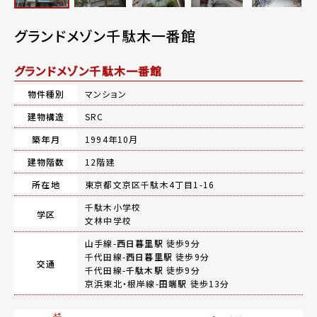
グランドメゾン千駄木一番館
グランドメゾン千駄木一番館
物件種別
マンション
建物構造
SRC
築年月
1994年10月
建物階数
12階建
所在地
東京都文京区千駄木4丁目1-16
千駄木小学校
学区
文林中学校
山手線-
西日暮里駅
徒歩9分
千代田線-
西日暮里駅
徒歩9分
交通
千代田線-
千駄木駅
徒歩9分
京浜東北・根岸線-
田端駅
徒歩13分