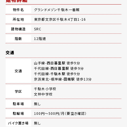
物件名
グランドメゾン千駄木一番館
所在地
東京都文京区千駄木4丁目1-16
建物構造
SRC
階数
12階建
交通
山手線-
西日暮里駅
徒歩9分
千代田線-
西日暮里駅
徒歩9分
交通
千代田線-
千駄木駅
徒歩9分
京浜東北・根岸線-
田端駅
徒歩13分
千駄木小学校
学区
文林中学校
駐車場
無し
駐輪場
100円～500円/月（要空き確認）
バイク置き場
無し