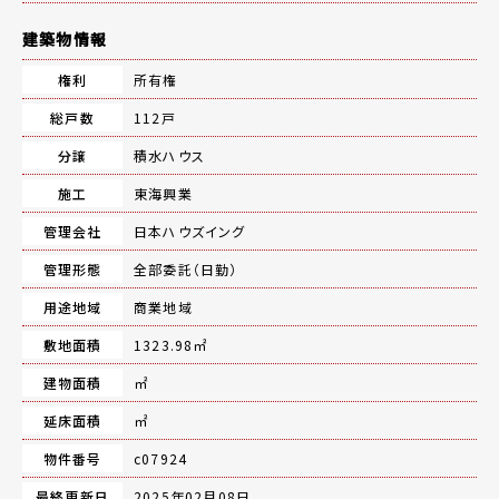
建築物情報
権利
所有権
総戸数
112戸
分譲
積水ハウス
施工
東海興業
管理会社
日本ハウズイング
管理形態
全部委託（日勤）
用途地域
商業地域
敷地面積
1323.98㎡
建物面積
㎡
延床面積
㎡
物件番号
c07924
最終更新日
2025年02月08日