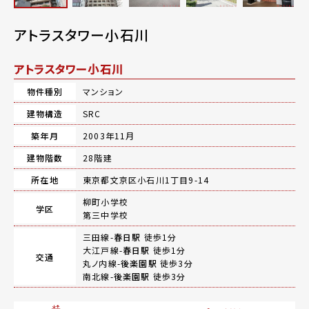
アトラスタワー小石川
アトラスタワー小石川
物件種別
マンション
建物構造
SRC
築年月
2003年11月
建物階数
28階建
所在地
東京都文京区小石川1丁目9-14
柳町小学校
学区
第三中学校
三田線-
春日駅
徒歩1分
大江戸線-
春日駅
徒歩1分
交通
丸ノ内線-
後楽園駅
徒歩3分
南北線-
後楽園駅
徒歩3分