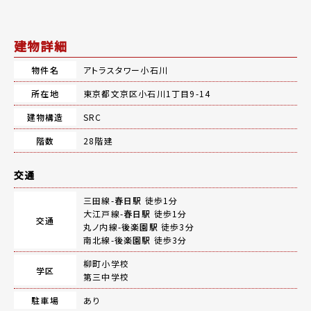
建物詳細
物件名
アトラスタワー小石川
所在地
東京都文京区小石川1丁目9-14
建物構造
SRC
階数
28階建
交通
三田線-
春日駅
徒歩1分
大江戸線-
春日駅
徒歩1分
交通
丸ノ内線-
後楽園駅
徒歩3分
南北線-
後楽園駅
徒歩3分
柳町小学校
学区
第三中学校
駐車場
あり