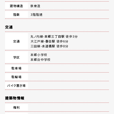
建物構造
鉄骨造
階数
3階階建
交通
丸ノ内線-
本郷三丁目駅
徒歩3分
交通
大江戸線-
春日駅
徒歩6分
三田線-
水道橋駅
徒歩8分
本郷小学校
学区
本郷台中学校
駐車場
駐輪場
バイク置き場
建築物情報
権利