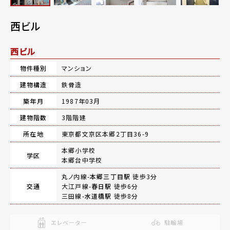
西ビル
西ビル
物件種別
マンション
建物構造
鉄骨造
築年月
1987年03月
建物階数
3階階建
所在地
東京都文京区本郷2丁目36-9
本郷小学校
学区
本郷台中学校
丸ノ内線-
本郷三丁目駅
徒歩3分
交通
大江戸線-
春日駅
徒歩6分
三田線-
水道橋駅
徒歩8分
エレベーター
駐輪場