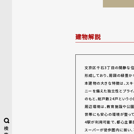
建物解説
文京区千石3丁目の閑静な
形成しており、周囲の緑豊か
本建物の大きな特徴は、
スキ
ニー
を備えた独立性とプラ
のもと、総戸数24戸という
周辺環境は、教育施設や公園
世帯にも安心の環境が整っ
4駅が利用可能
で、都心主要
検
スーパーが徒歩圏内に揃い、