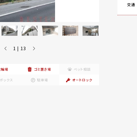
交通
1 | 13
駐輪場
ゴミ置き場
ペット相談
ボックス
駐車場
オートロック