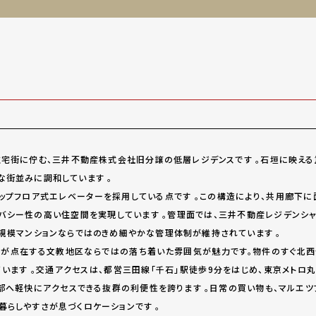
住宅街に佇む、三井不動産株式会社旧分譲の低層レジデンスです
。石垣に映える
な街並みに調和しています
。
ップフロア式エレベーター
を採用している点です
。この構造により、共用廊下に
イバシー性の高い住空間を実現しています
。管理面では、三井不動産レジデンシャ
小規模マンションならではのきめ細やかな管理体制が維持されています
。
が点在する文教地区ならではの落ち着いた雰囲気が魅力です。物件のすぐ北西
ています
。交通アクセスは、都営三田線「
千石
」駅徒歩9分をはじめ、東京メトロ丸
部へ軽快にアクセスできる抜群の利便性を誇ります
。日常の買い物も、マルエツプ
暮らしやすさが息づくロケーションです
。