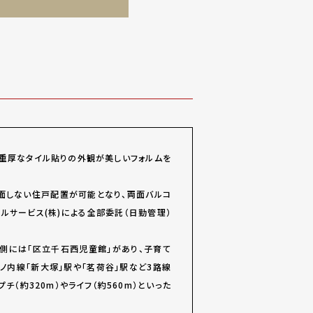
重厚なタイル貼りの外観が美しいフォルムを
面しない住戸配置が可能となり、
両面バルコ
ルサービス(株)による全部委託（日勤管理）
側には「区立千石西児童館」があり、子育て
ノ内線「新大塚」駅や「茗荷谷」駅など
3路線
チ（約320m）やライフ（約560m）といった