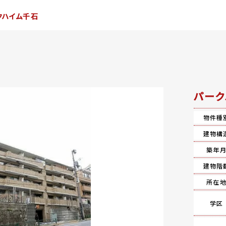
クハイム千石
パーク
物件種
建物構
築年
建物階
所在
学区