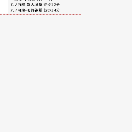
丸ノ内線-
新大塚駅
徒歩12分
丸ノ内線-
茗荷谷駅
徒歩14分