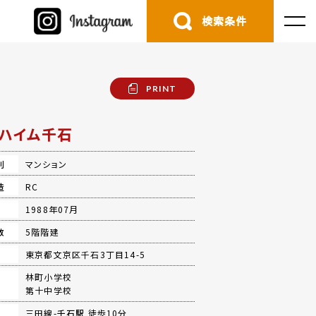
検索条件
PRINT
ハイム千石
別
マンション
造
RC
月
1988年07月
数
5階階建
地
東京都文京区千石3丁目14-5
林町小学校
第十中学校
三田線-
千石駅
徒歩10分