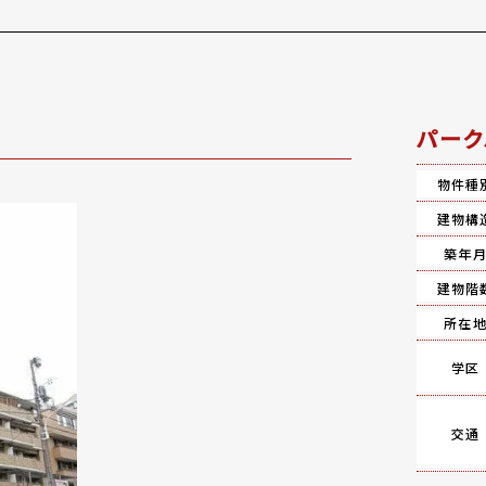
パーク
物件種
建物構
築年
建物階
所在
学区
交通