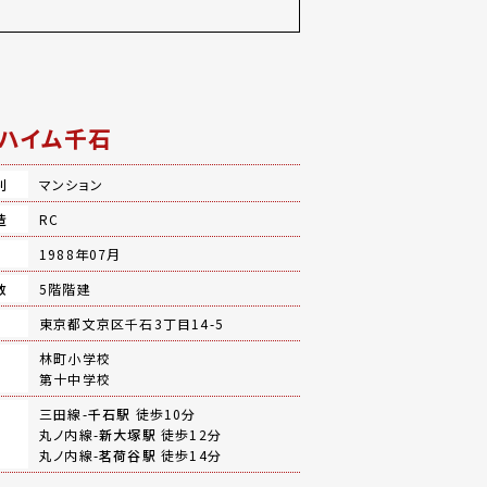
ハイム千石
別
マンション
造
RC
月
1988年07月
数
5階階建
地
東京都文京区千石3丁目14-5
林町小学校
第十中学校
三田線-
千石駅
徒歩10分
丸ノ内線-
新大塚駅
徒歩12分
丸ノ内線-
茗荷谷駅
徒歩14分