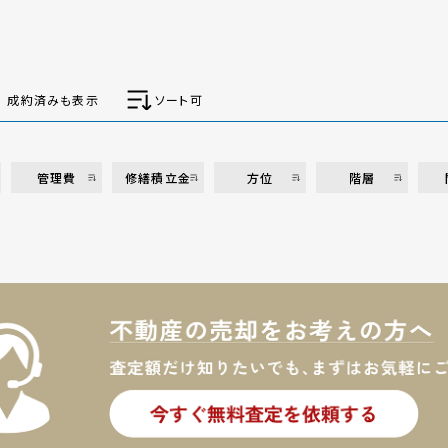
成約済みも表示
ソート可
管理費
修繕積立金
方位
階層