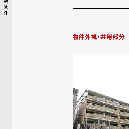
索
条
件
物件外観・共用部分