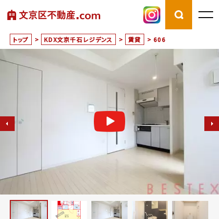
トップ
>
KDX文京千石レジデンス
>
賃貸
>
606