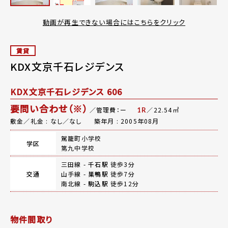
動画が再生できない場合にはこちらをクリック
賃貸
KDX文京千石レジデンス
KDX文京千石レジデンス 606
要問い合わせ（※）
／管理費：ー
／22.54㎡
1R
敷金／礼金 : なし／なし
築年月 : 2005年08月
駕籠町小学校
学区
第九中学校
三田線 -
千石駅
徒歩3分
交通
山手線 -
巣鴨駅
徒歩7分
南北線 -
駒込駅
徒歩12分
物件間取り