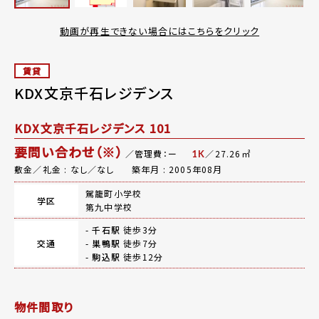
動画が再生できない場合にはこちらをクリック
賃貸
KDX文京千石レジデンス
KDX文京千石レジデンス 101
要問い合わせ（※）
／管理費：ー
／27.26㎡
1K
敷金／礼金 : なし／なし
築年月 : 2005年08月
駕籠町小学校
学区
第九中学校
-
千石駅
徒歩3分
交通
-
巣鴨駅
徒歩7分
-
駒込駅
徒歩12分
物件間取り