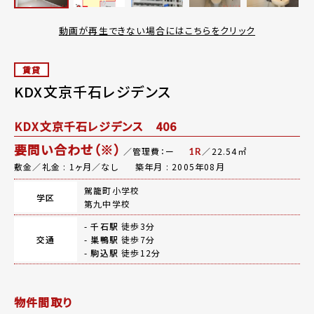
動画が再生できない場合にはこちらをクリック
賃貸
KDX文京千石レジデンス
KDX文京千石レジデンス 406
要問い合わせ（※）
／管理費：ー
／22.54㎡
1R
敷金／礼金 : 1ヶ月／なし
築年月 : 2005年08月
駕籠町小学校
学区
第九中学校
-
千石駅
徒歩3分
交通
-
巣鴨駅
徒歩7分
-
駒込駅
徒歩12分
物件間取り