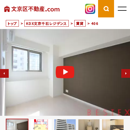
トップ
>
KDX文京千石レジデンス
>
賃貸
>
406