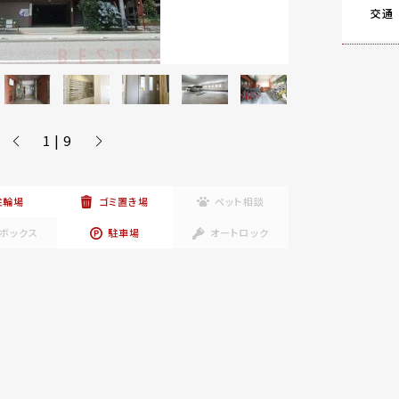
交通
1 | 9
駐輪場
ゴミ置き場
ペット相談
ボックス
駐車場
オートロック