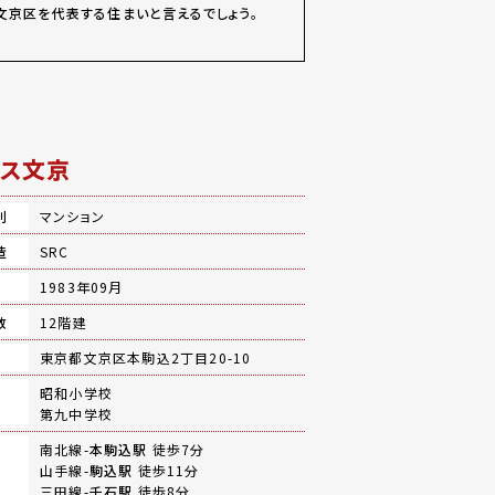
文京区を代表する住まいと言えるでしょう。
ス文京
別
マンション
造
SRC
月
1983年09月
数
12階建
地
東京都文京区本駒込2丁目20-10
昭和小学校
第九中学校
南北線-
本駒込駅
徒歩7分
山手線-
駒込駅
徒歩11分
三田線-
千石駅
徒歩8分