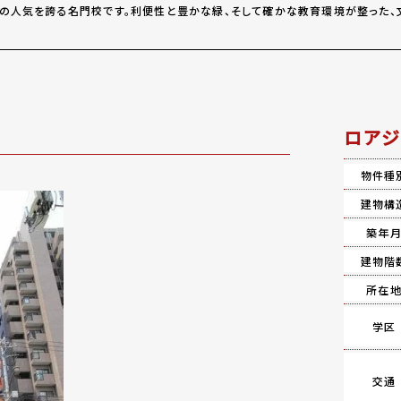
の人気を誇る名門校です。利便性と豊かな緑、そして確かな教育環境が整った、
ロアジ
物件種
建物構
築年
建物階
所在
学区
交通