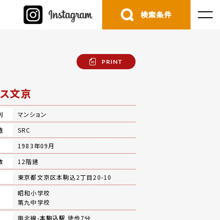
検索条件
PRINT
ス文京
別
マンション
造
SRC
月
1983年09月
数
12階建
地
東京都文京区本駒込2丁目20-10
昭和小学校
第九中学校
南北線-
本駒込駅
徒歩7分