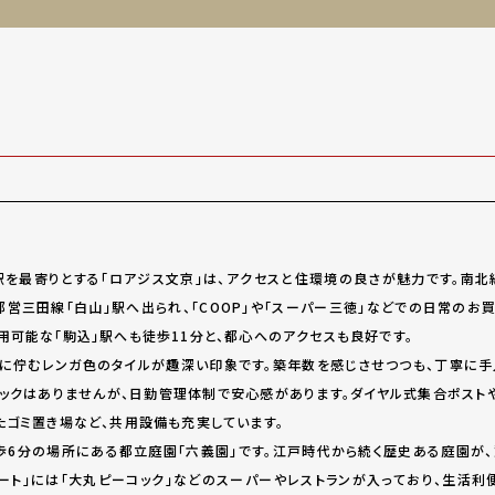
駅を最寄りとする「ロアジス文京」は、アクセスと住環境の良さが魅力です。南
営三田線「白山」駅へ出られ、「COOP」や「スーパー三徳」などでの日常のお買
用可能な「駒込」駅へも徒歩11分と、都心へのアクセスも良好です。
に佇むレンガ色のタイルが趣深い印象です。築年数を感じさせつつも、丁寧に
ロックはありませんが、日勤管理体制で安心感があります。ダイヤル式集合ポスト
たゴミ置き場など、共用設備も充実しています。
歩6分の場所にある都立庭園「六義園」です。江戸時代から続く歴史ある庭園が、
ート」には「大丸ピーコック」などのスーパーやレストランが入っており、生活利