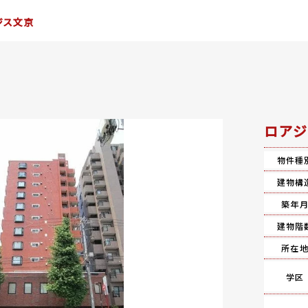
ジス文京
ロアジ
物件種
建物構
築年
建物階
所在
学区