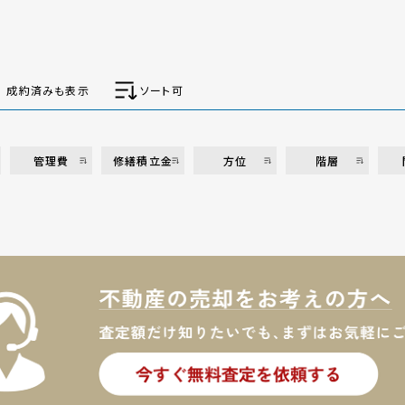
成約済みも表示
ソート可
管理費
修繕積立金
方位
階層