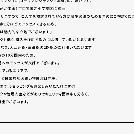
マンション【オープンレジデンシア本郷】のご紹介です。
所が本郷6丁目で誠之小学校区に該当！
りますので、ご入学を検討されている方は競争必須のためお早めにご検討くださ
歩1分ほどでアクセスできるため、
ては魅力的な立地でございます♪
クも低く、購入を検討するのには適しているかと思います！
なり、大江戸線・三田線の2路線がご利用いただけます。
歩10分圏内のため、
へのアクセスが良好でございます。
でいるエリアで、
など日常的なお買い物環境は充実。
ので、ショッピングもお楽しみいただけます◎
クや管理人室などがありセキュリティ面は申し分なく、
可能でございます。