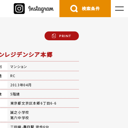
検索条件
PRINT
ンレジデンシア本郷
別
マンション
造
RC
月
2013年04月
数
5階建
地
東京都文京区本郷6丁目6-6
誠之小学校
第六中学校
三田線-
春日駅
徒歩6分