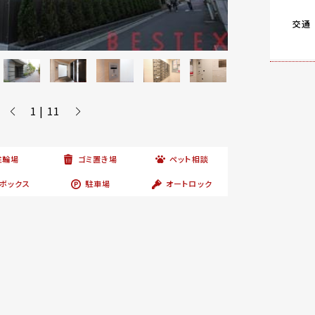
交通
1 | 11
駐輪場
ゴミ置き場
ペット相談
ボックス
駐車場
オートロック