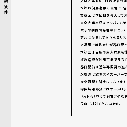
索
文京区本郷6丁目の低層分譲
条
本郷郵便局裏手の立地で、住
件
文京区は学区制を導入してお
東京大学本郷キャンパスも徒
大学や病院関係者様にとっ
高台に位置しており水害リス
交通面では最寄りが春日駅と
本郷三丁目駅や東大前駅も徒
複数路線が利用可能で多方面
春日駅前は近年再開発の進ん
駅周辺は飲食店やスーパー
後楽園駅も隣接しております
物件共用部分ではオートロッ
ペットも2匹まで飼育ご相談
是非ご検討くださいませ。