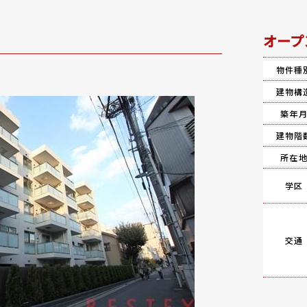
オープ
物件種
建物構
築年
建物階
所在
学区
交通