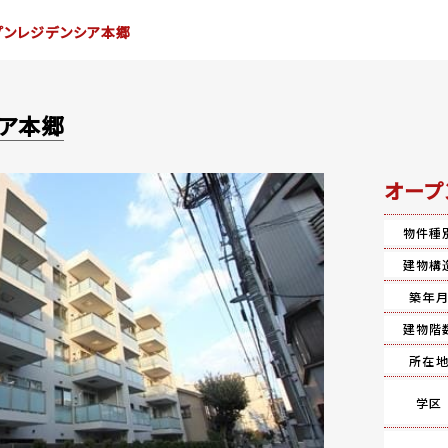
プンレジデンシア本郷
ア本郷
オープ
物件種
建物構
築年
建物階
所在
学区