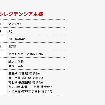
ンレジデンシア本郷
別
マンション
造
RC
月
2013年04月
数
5階建
地
東京都文京区本郷6丁目6-6
誠之小学校
第六中学校
三田線-
春日駅
徒歩6分
大江戸線-
春日駅
徒歩6分
南北線-
後楽園駅
徒歩9分
丸ノ内線-
本郷三丁目駅
徒歩9分
大江戸線-
本郷三丁目駅
徒歩9分