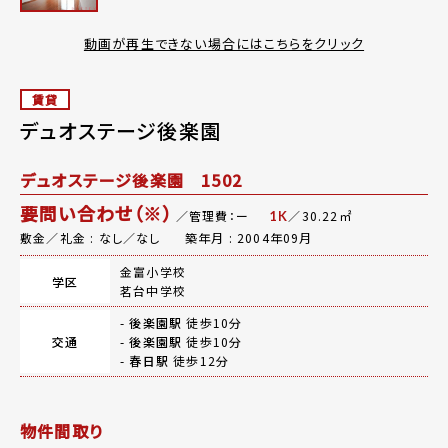
動画が再生できない場合にはこちらをクリック
賃貸
デュオステージ後楽園
デュオステージ後楽園 1502
要問い合わせ（※）
／管理費：ー
／30.22㎡
1K
敷金／礼金 : なし／なし
築年月 : 2004年09月
金富小学校
学区
茗台中学校
-
後楽園駅
徒歩10分
交通
-
後楽園駅
徒歩10分
-
春日駅
徒歩12分
物件間取り