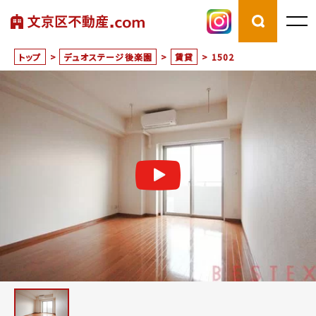
トップ
>
デュオステージ後楽園
>
賃貸
>
1502