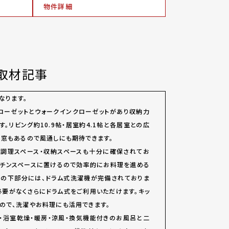
物件詳細
取材記事
なります。
ローゼットとウォークインクローゼットがあり収納力
。リビング約10.9帖・居室約4.1帖と各居室との広
、窓もあるので風通しにも期待できます。
で調理スペース・収納スペースも十分に確保されてお
ッチンスペースに置けるので効率的にお料理を進める
ンの下部分には、ドラム式洗濯機が完備されておりま
必要がなくさらにドラム式をご利用いただけます。キッ
ので、洗濯やお料理にも活用できます。
・浴室乾燥・暖房・涼風・換気機能付きのお風呂と二