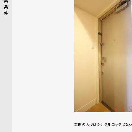
索
条
件
玄関のカギはシングルロックとなっ