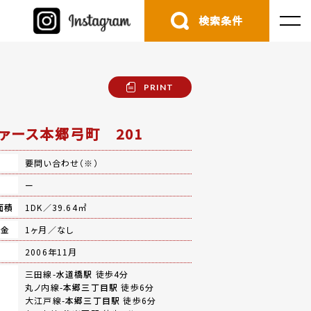
検索条件
PRINT
ァース本郷弓町 201
要問い合わせ（※）
費
ー
面積
1DK／39.64㎡
礼金
1ヶ月／なし
月
2006年11月
三田線-
水道橋駅
徒歩4分
丸ノ内線-
本郷三丁目駅
徒歩6分
大江戸線-
本郷三丁目駅
徒歩6分