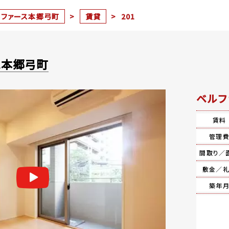
ルファース本郷弓町
>
賃貸
>
201
ス本郷弓町
ベルフ
賃料
管理
間取り／
敷金／
築年