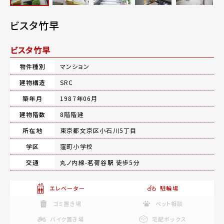
ビスタ竹早
ビスタ竹早
物件種別
マンション
建物構造
SRC
築年月
1987年06月
建物階数
8階階建
所在地
東京都文京区小石川5丁目
学区
窪町小学校
交通
丸ノ内線-
茗荷谷駅
徒歩5分
エレベーター
駐輪場
ゴミ置き場
ペット相談
バイク置き場
宅配ボックス