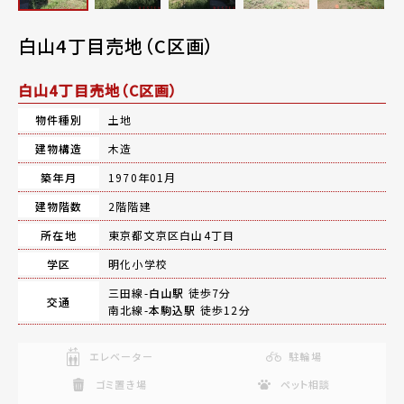
白山4丁目売地（C区画）
白山4丁目売地（C区画）
物件種別
土地
建物構造
木造
築年月
1970年01月
建物階数
2階階建
所在地
東京都文京区白山4丁目
学区
明化小学校
三田線-
白山駅
徒歩7分
交通
南北線-
本駒込駅
徒歩12分
エレベーター
駐輪場
ゴミ置き場
ペット相談