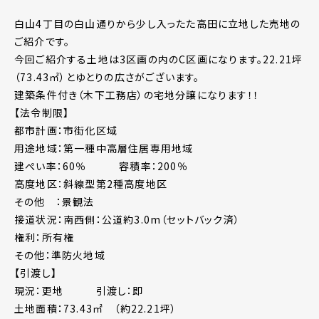
白山4丁目の白山通りから少し入ったた高田に立地した売地の
ご紹介です。
今回ご紹介する土地は3区画の内のC区画になります。22.21坪
（73.43㎡）とゆとりの広さがございます。
建築条件付き（木下工務店）の宅地分譲になります！！
【法令制限】
都市計画：市街化区域
用途地域：第一種中高層住居専用地域
建ぺい率：60％ 容積率：200％
高度地区：斜線型第2種高度地区
その他 ：景観法
接道状況：南西側：公道約3.0m（セットバック済）
権利：所有権
その他：準防火地域
【引渡し】
現況：更地 引渡し：即
土地面積：73.43㎡ （約22.21坪）