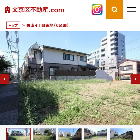
トップ
>
白山4丁目売地（C区画）