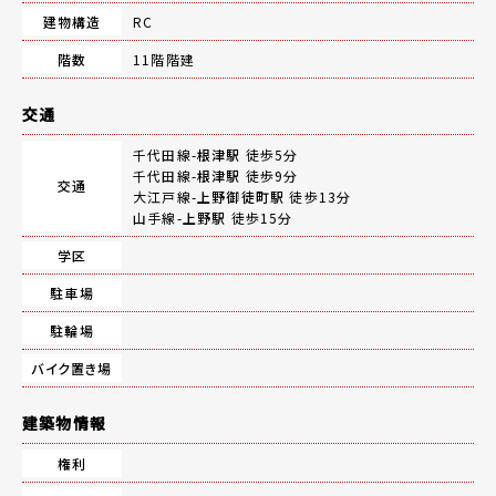
建物構造
RC
階数
11階階建
交通
千代田線-
根津駅
徒歩5分
千代田線-
根津駅
徒歩9分
交通
大江戸線-
上野御徒町駅
徒歩13分
山手線-
上野駅
徒歩15分
学区
駐車場
駐輪場
バイク置き場
建築物情報
権利