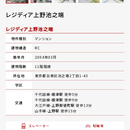
レジディア上野池之端
レジディア上野池之端
物件種別
マンション
建物構造
RC
築年月
2004年03月
建物階数
11階階建
所在地
東京都台東区池之端2丁目1-43
学区
千代田線-
根津駅
徒歩5分
千代田線-
根津駅
徒歩9分
交通
大江戸線-
上野御徒町駅
徒歩13分
山手線-
上野駅
徒歩15分
エレベーター
駐輪場