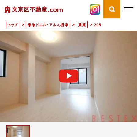
トップ
>
東急ドエル・アルス根津
>
賃貸
>
205