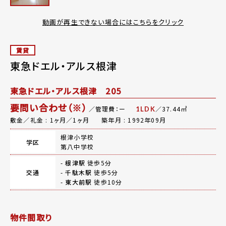
動画が再生できない場合にはこちらをクリック
賃貸
東急ドエル・アルス根津
東急ドエル・アルス根津 205
要問い合わせ（※）
／管理費：ー
／37.44㎡
1LDK
敷金／礼金 : 1ヶ月／1ヶ月
築年月 : 1992年09月
根津小学校
学区
第八中学校
-
根津駅
徒歩5分
交通
-
千駄木駅
徒歩5分
-
東大前駅
徒歩10分
物件間取り