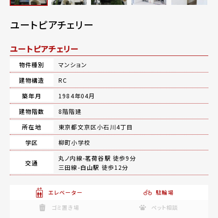
ユートピアチェリー
ユートピアチェリー
物件種別
マンション
建物構造
RC
築年月
1984年04月
建物階数
8階階建
所在地
東京都文京区小石川4丁目
学区
柳町小学校
丸ノ内線-
茗荷谷駅
徒歩9分
交通
三田線-
白山駅
徒歩12分
エレベーター
駐輪場
ゴミ置き場
ペット相談