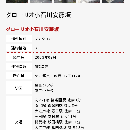
グローリオ小石川安藤坂
グローリオ小石川安藤坂
物件種別
マンション
建物構造
RC
築年月
2003年07月
建物階数
5階階建
所在地
東京都文京区春日2丁目24-7
金富小学校
学区
第三中学校
丸ノ内線-
後楽園駅
徒歩8分
南北線-
後楽園駅
徒歩8分
大江戸線-
春日駅
徒歩11分
三田線-
春日駅
徒歩11分
交通
総武線-
飯田橋駅
徒歩13分
大江戸線-
飯田橋駅
徒歩13分