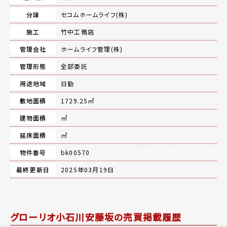
分譲
セコムホームライフ(株)
施工
竹中工務店
管理会社
ホームライフ管理(株)
管理形態
全部委託
用途地域
日勤
敷地面積
1729.25㎡
建物面積
㎡
延床面積
㎡
物件番号
bk00570
最終更新日
2025年03月19日
グローリオ小石川安藤坂の売買掲載履歴