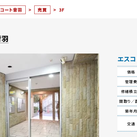
スコート音羽
>
売買
>
3F
音羽
エスコ
価格
管理
修繕積
間取り／
築年
交通