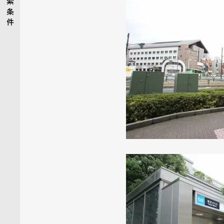
索
条
件