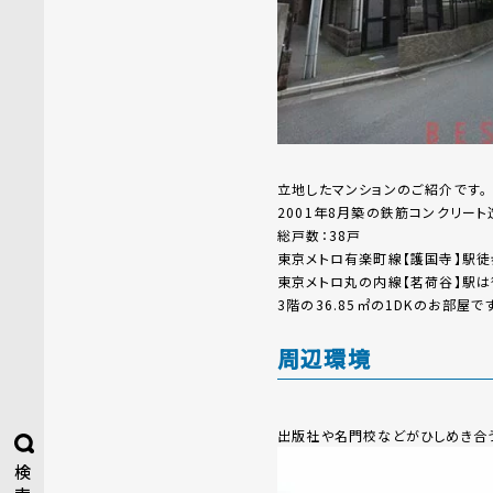
立地したマンションのご紹介です。
2001年8月築の鉄筋コンクリー
総戸数：38戸
東京メトロ有楽町線【護国寺】駅徒
東京メトロ丸の内線【茗荷谷】駅は
3階の36.85㎡の1DKのお部屋で
周辺環境
出版社や名門校などがひしめき合う
検