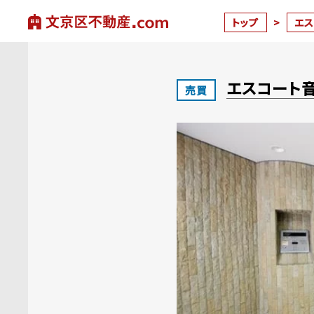
トップ
>
エ
エスコート
売買