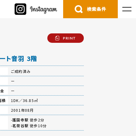
検索条件
PRINT
ート音羽 3階
ご成約済み
費
ー
立金
ー
面積
1DK／36.85㎡
月
2001年08月
-
護国寺駅
徒歩2分
-
茗荷谷駅
徒歩10分