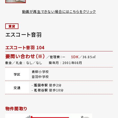
動画が再生できない場合にはこちらをクリック
賃貸
エスコート音羽
エスコート音羽 104
要問い合わせ（※）
／管理費：ー
／36.85㎡
1DK
敷金／礼金 : なし／なし
築年月 : 2001年08月
青柳小学校
学区
音羽中学校
-
護国寺駅
徒歩2分
交通
-
茗荷谷駅
徒歩10分
物件間取り