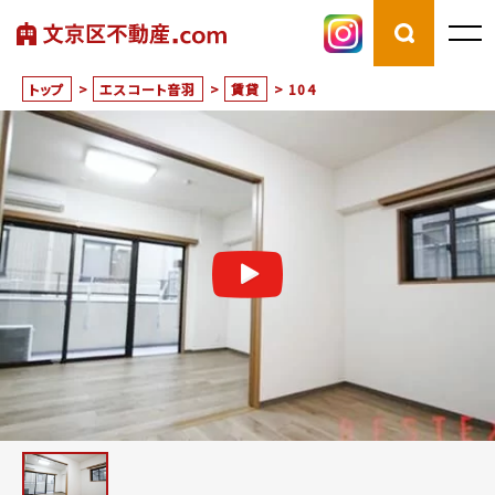
トップ
>
エスコート音羽
>
賃貸
>
104