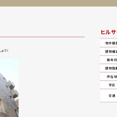
ヒルサ
物件種
ょう！
建物構
築年
建物階
所在
学区
交通