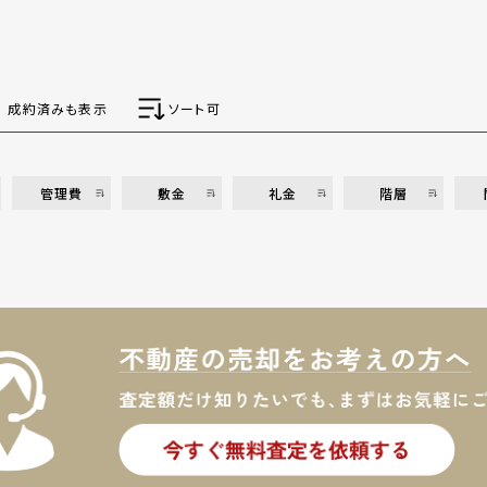
成約済みも表示
ソート可
管理費
敷金
礼金
階層