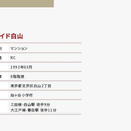
イド白山
別
マンション
造
RC
月
1992年03月
数
6階階建
地
東京都文京区白山2丁目
指ヶ谷小学校
三田線-
白山駅
徒歩9分
大江戸線-
春日駅
徒歩11分