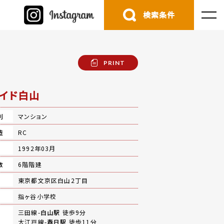
検索条件
PRINT
イド白山
別
マンション
造
RC
月
1992年03月
数
6階階建
地
東京都文京区白山2丁目
指ヶ谷小学校
三田線-
白山駅
徒歩9分
大江戸線-
春日駅
徒歩11分