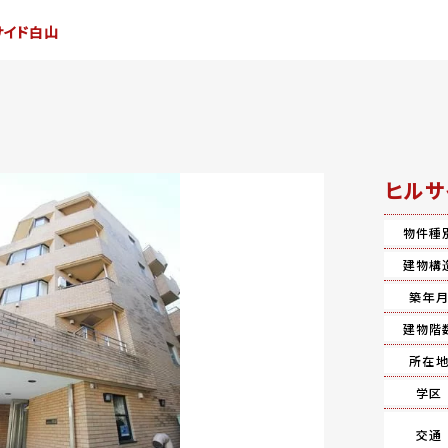
サイド白山
ヒルサ
物件種
建物構
築年
建物階
所在
学区
交通