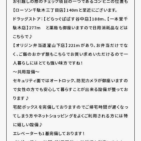
お引越しの際のチェック項目の一つであるコンビニの位置も
【ローソン千駄木三丁目店】140mと至近にございます。
ドラッグストア：【どらっぐぱぱす谷中店】188m、【一本堂千
駄木店】277m と薬局も御座いますので日用消耗品などは
こちらで♪
【オリジン弁当道灌山下店】221mがあり、お弁当だけでな
く、ご飯のおかず類もこちらでお買い求めいただけるので一
人暮らしにはとても強い味方ですね！
～共用設備～
セキュリティ面ではオートロック、防犯カメラが御座いますの
で女性の方でも安心して暮らすことが出来る設備が整ってお
ります♪
宅配ボックスを完備しておりますのでご帰宅時間が遅くなっ
てしまう方やネットショッピングをよくご利用される方には特
に嬉しい設備♪
エレベーターも1基完備しております！