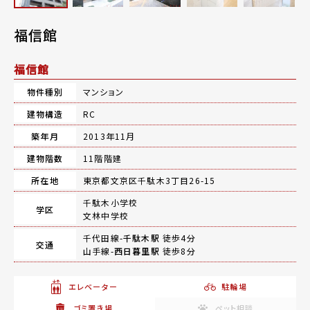
福信館
福信館
物件種別
マンション
建物構造
RC
築年月
2013年11月
建物階数
11階階建
所在地
東京都文京区千駄木3丁目26-15
千駄木小学校
学区
文林中学校
千代田線-
千駄木駅
徒歩4分
交通
山手線-
西日暮里駅
徒歩8分
エレベーター
駐輪場
ゴミ置き場
ペット相談