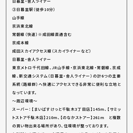
日暮里・舎人ライナー
③日暮里駅（徒歩10分）
山手線
京浜東北線
常磐線（快速）※成田線直通含む
京成本線
成田スカイアクセス線（スカイライナーなど）
日暮里・舎人ライナー
東京メトロ千代田線、JR山手線・京浜東北線・常磐線、京成
線、新交通システム（日暮里・舎人ライナー）の計6つの主要
系統（路線群）へ快適にアクセスできる非常に便利な立地と
なっています。
～周辺環境～
スーパー：【まいばすけっと千駄木3丁目店】145m、【サミッ
トストア千駄木店】210m、【のなかストアー】261m と複数
の買い物出来る場所があり、住環境が整っております。