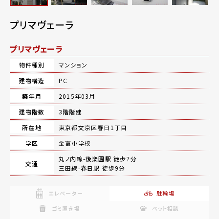
プリマヴェーラ
プリマヴェーラ
物件種別
マンション
建物構造
PC
築年月
2015年03月
建物階数
3階階建
所在地
東京都文京区春日1丁目
学区
金富小学校
丸ノ内線-
後楽園駅
徒歩7分
交通
三田線-
春日駅
徒歩9分
エレベーター
駐輪場
ゴミ置き場
ペット相談