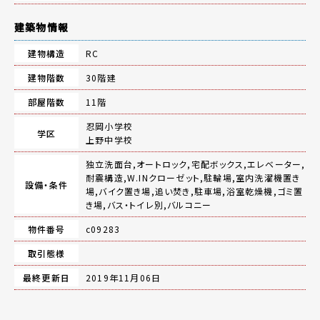
建築物情報
建物構造
RC
建物階数
30階建
部屋階数
11階
忍岡小学校
学区
上野中学校
独立洗面台,オートロック,宅配ボックス,エレベーター,
耐震構造,W.INクローゼット,駐輪場,室内洗濯機置き
設備・条件
場,バイク置き場,追い焚き,駐車場,浴室乾燥機,ゴミ置
き場,バス・トイレ別,バルコニー
物件番号
c09283
取引態様
最終更新日
2019年11月06日