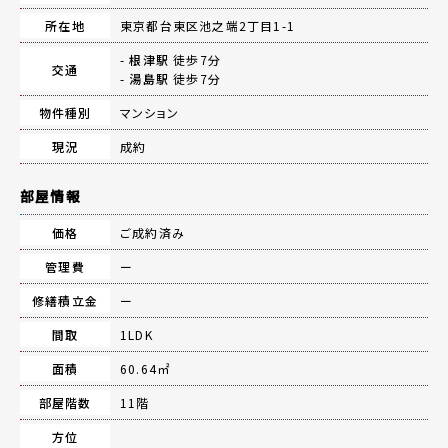
所在地
東京都台東区池之端2丁目1-1
-
根津駅
徒歩7分
交通
-
湯島駅
徒歩7分
物件種別
マンション
現況
成約
部屋情報
価格
ご成約済み
管理費
ー
修繕積立金
ー
間取
1LDK
面積
60.64㎡
部屋階数
11階
方位