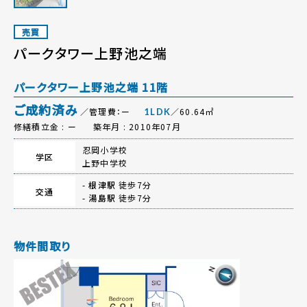
売買
パークタワー上野池之端
パークタワー上野池之端 11階
ご成約済み
／管理費：ー
／60.64㎡
1LDK
修繕積立金 : ー
築年月 : 2010年07月
忍岡小学校
学区
上野中学校
-
根津駅
徒歩7分
交通
-
湯島駅
徒歩7分
物件間取り