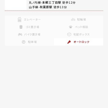
丸ノ内線-
本郷三丁目駅
徒歩12分
山手線-
秋葉原駅
徒歩13分
エレベーター
駐輪場
ゴミ置き場
ペット相談
バイク置き場
宅配ボックス
駐車場
オートロック