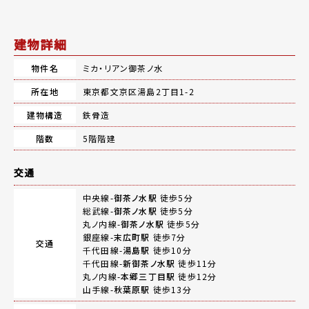
建物詳細
物件名
ミカ・リアン御茶ノ水
所在地
東京都文京区湯島2丁目1-2
建物構造
鉄骨造
階数
5階階建
交通
中央線-
御茶ノ水駅
徒歩5分
総武線-
御茶ノ水駅
徒歩5分
丸ノ内線-
御茶ノ水駅
徒歩5分
銀座線-
末広町駅
徒歩7分
交通
千代田線-
湯島駅
徒歩10分
千代田線-
新御茶ノ水駅
徒歩11分
丸ノ内線-
本郷三丁目駅
徒歩12分
山手線-
秋葉原駅
徒歩13分