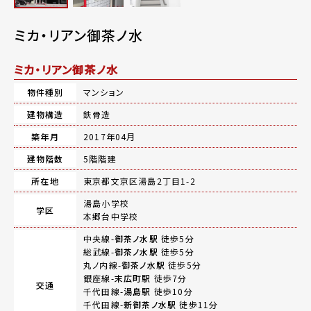
ミカ・リアン御茶ノ水
ミカ・リアン御茶ノ水
物件種別
マンション
建物構造
鉄骨造
築年月
2017年04月
建物階数
5階階建
所在地
東京都文京区湯島2丁目1-2
湯島小学校
学区
本郷台中学校
中央線-
御茶ノ水駅
徒歩5分
総武線-
御茶ノ水駅
徒歩5分
丸ノ内線-
御茶ノ水駅
徒歩5分
銀座線-
末広町駅
徒歩7分
交通
千代田線-
湯島駅
徒歩10分
千代田線-
新御茶ノ水駅
徒歩11分