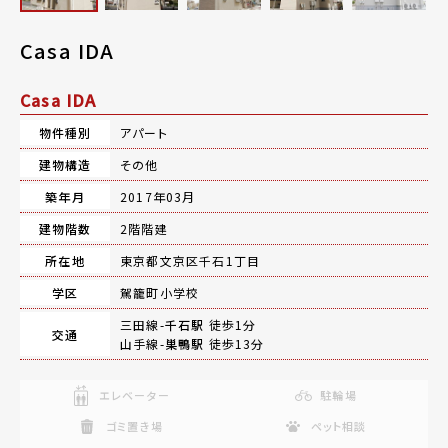
Casa IDA
Casa IDA
物件種別
アパート
建物構造
その他
築年月
2017年03月
建物階数
2階階建
所在地
東京都文京区千石1丁目
学区
駕籠町小学校
三田線-
千石駅
徒歩1分
交通
山手線-
巣鴨駅
徒歩13分
エレベーター
駐輪場
ゴミ置き場
ペット相談