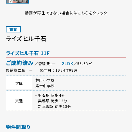
動画が再生できない場合にはこちらをクリック
売買
ライズヒル千石
ライズヒル千石 11F
ご成約済み
／管理費：ー
／56.63㎡
2LDK
修繕積立金 : ー
築年月 : 1994年08月
林町小学校
学区
第十中学校
-
千石駅
徒歩4分
交通
-
巣鴨駅
徒歩13分
-
新大塚駅
徒歩18分
物件間取り