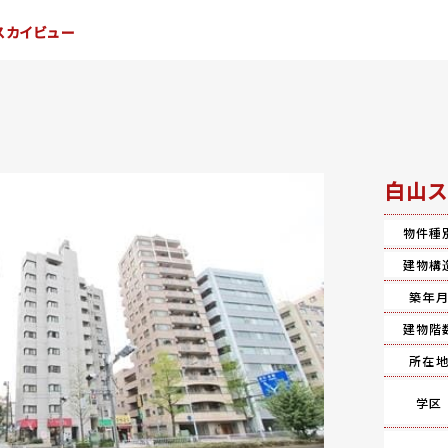
スカイビュー
白山ス
物件種
建物構
築年
建物階
所在
学区