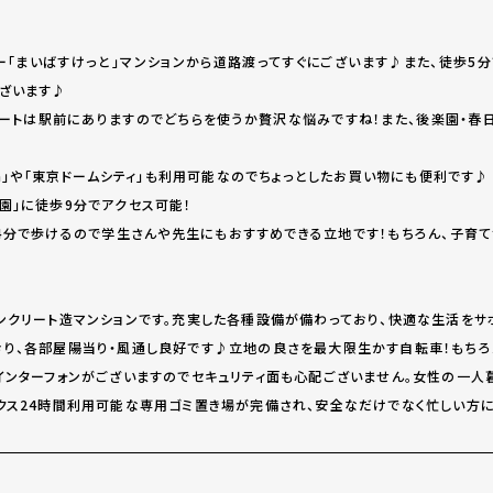
ー「まいばすけっと」マンションから道路渡ってすぐにございます♪また、徒歩5
ざいます♪
マートは駅前にありますのでどちらを使うか贅沢な悩みですね！また、後楽園・春
ua」や「東京ドームシティ」も利用可能なのでちょっとしたお買い物にも便利です♪
園」に徒歩9分でアクセス可能！
14分で歩けるので学生さんや先生にもおすすめできる立地です！もちろん、子育
♪
ンクリート造マンションです。充実した各種設備が備わっており、快適な生活をサ
り、各部屋陽当り・風通し良好です♪立地の良さを最大限生かす自転車！もちろ
インターフォンがございますのでセキュリティ面も心配ございません。女性の一人
クス24時間利用可能な専用ゴミ置き場が完備され、安全なだけでなく忙しい方に