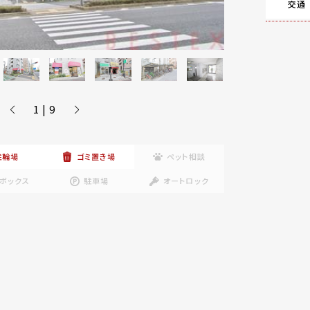
交通
1 | 9
駐輪場
ゴミ置き場
ペット相談
ボックス
駐車場
オートロック