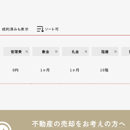
成約済みも表示
ソート可
管理費
敷金
礼金
階層
0円
1ヶ月
1ヶ月
10階