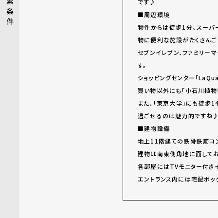
索
です♪
条
■周辺環境
件
物件からは徒歩1分、スーパ
物に便利な施設がたくさんご
セブンイレブン、ファミリー
す。
ショッピングセンター「LaQ
買い物以外にも「小石川植物
また、「東京大学」にも徒歩
過ごせるのは魅力的ですね
■建物設備
地上11階建ての鉄骨鉄筋コ
建物は南東側角地に面してお
各部屋にはTVモニター付き
エントランス内には宅配ボッ