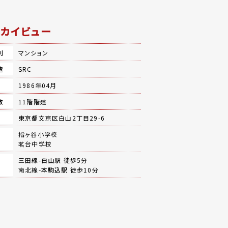
カイビュー
別
マンション
造
SRC
月
1986年04月
数
11階階建
地
東京都文京区白山2丁目29-6
指ヶ谷小学校
茗台中学校
三田線-
白山駅
徒歩5分
南北線-
本駒込駅
徒歩10分