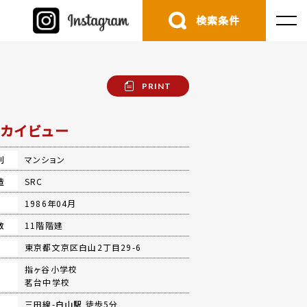
検索条件
PRINT
カイビュー
別
マンション
造
SRC
月
1986年04月
数
11階階建
地
東京都文京区白山2丁目29-6
指ヶ谷小学校
茗台中学校
三田線-
白山駅
徒歩5分