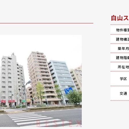
白山ス
物件種
建物構
築年
建物階
所在
学区
交通