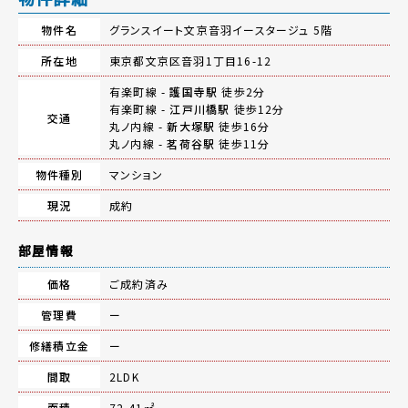
物件名
グランスイート文京音羽イースタージュ 5階
所在地
東京都文京区音羽1丁目16-12
有楽町線 -
護国寺駅
徒歩2分
有楽町線 -
江戸川橋駅
徒歩12分
交通
丸ノ内線 -
新大塚駅
徒歩16分
丸ノ内線 -
茗荷谷駅
徒歩11分
物件種別
マンション
現況
成約
部屋情報
価格
ご成約済み
管理費
ー
修繕積立金
ー
間取
2LDK
面積
72.41㎡