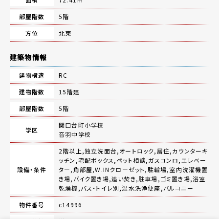
部屋階数
5階
方位
北東
建築物情報
建物構造
RC
建物階数
15階建
部屋階数
5階
関口台町小学校
学区
音羽中学校
2階以上,独立洗面台,オートロック,居住,カウンターキ
ッチン,宅配ボックス,ペット相談,ガスコンロ,エレベー
設備・条件
ター,角部屋,W.INクローゼット,駐輪場,室内洗濯機置
き場,バイク置き場,追い焚き,駐車場,ゴミ置き場,浴室
乾燥機,バス・トイレ別,温水洗浄便座,バルコニー
物件番号
c14996