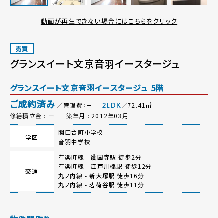
動画が再生できない場合にはこちらをクリック
売買
グランスイート文京音羽イースタージュ
グランスイート文京音羽イースタージュ 5階
ご成約済み
／管理費：ー
／72.41㎡
2LDK
修繕積立金 : ー
築年月 : 2012年03月
関口台町小学校
学区
音羽中学校
有楽町線 -
護国寺駅
徒歩2分
有楽町線 -
江戸川橋駅
徒歩12分
交通
丸ノ内線 -
新大塚駅
徒歩16分
丸ノ内線 -
茗荷谷駅
徒歩11分