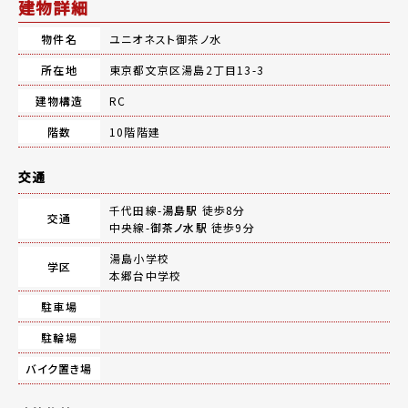
建物詳細
物件名
ユニオネスト御茶ノ水
所在地
東京都文京区湯島2丁目13-3
建物構造
RC
階数
10階階建
交通
千代田線-
湯島駅
徒歩8分
交通
中央線-
御茶ノ水駅
徒歩9分
湯島小学校
学区
本郷台中学校
駐車場
駐輪場
バイク置き場