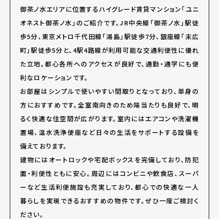
御茶ノ水エリアに位置するハイグレード賃貸マンション「ユニ
オネスト御茶ノ水」のご紹介です。JR中央線「御茶ノ水」駅徒
歩5分、東京メトロ千代田線「湯島」駅徒歩7分、銀座線「末広
町」駅徒歩5分と、4駅4路線が利用可能な交通利便性に優れ
た立地。都心各所へのアクセスが良好で、通勤・通学にも便
利なロケーションです。
お部屋はシンプルで使いやすい間取りとなっており、単身の
方におすすめです。全室南向きのため陽当たりも良好で、明
るく快適な住空間が広がります。室内にはエアコンや洗濯機
置場、温水洗浄便座など日々の生活をサポートする設備を
備えております。
建物にはオートロックや宅配ボックスを完備しており、防犯
面・利便性ともに安心。周辺にはコンビニや飲食店、スーパ
ーなど生活利便施設も充実しており、都心での快適な一人
暮らしを実現できるおすすめの物件です。ぜひ一度ご検討く
ださい。