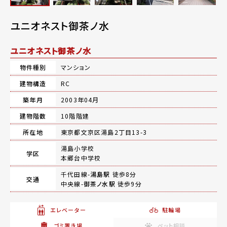
ユニオネスト御茶ノ水
ユニオネスト御茶ノ水
物件種別
マンション
建物構造
RC
築年月
2003年04月
建物階数
10階階建
所在地
東京都文京区湯島2丁目13-3
湯島小学校
学区
本郷台中学校
千代田線-
湯島駅
徒歩8分
交通
中央線-
御茶ノ水駅
徒歩9分
エレベーター
駐輪場
ゴミ置き場
ペット相談