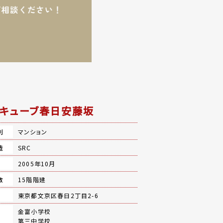
キューブ春日安藤坂
別
マンション
造
SRC
月
2005年10月
数
15階階建
地
東京都文京区春日2丁目2-6
金富小学校
第三中学校