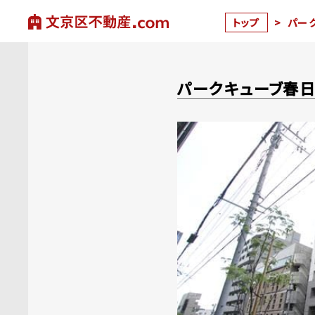
トップ
>
パー
パークキューブ春