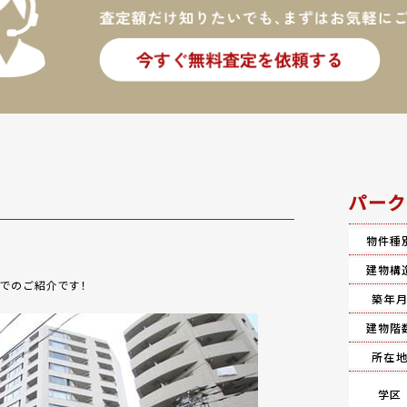
パーク
物件種
建物構
でのご紹介です！
築年
建物階
所在
学区