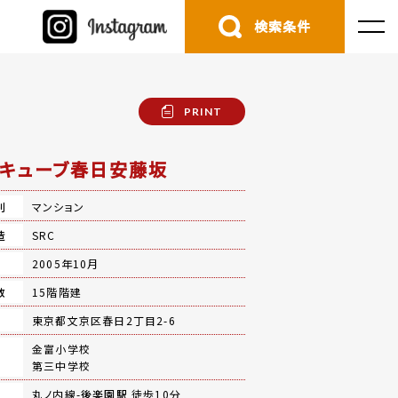
検索条件
PRINT
キューブ春日安藤坂
別
マンション
造
SRC
月
2005年10月
数
15階階建
地
東京都文京区春日2丁目2-6
金富小学校
第三中学校
丸ノ内線-
後楽園駅
徒歩10分