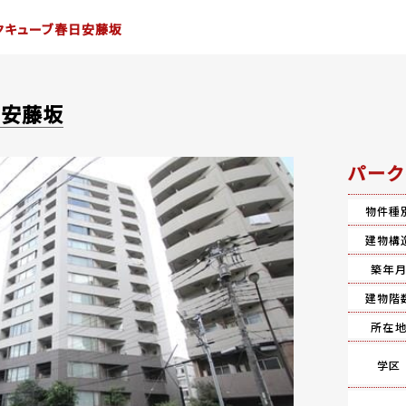
クキューブ春日安藤坂
日安藤坂
パーク
物件種
建物構
築年
建物階
所在
学区