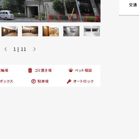
交通
1 | 11
駐輪場
ゴミ置き場
ペット相談
ボックス
駐車場
オートロック