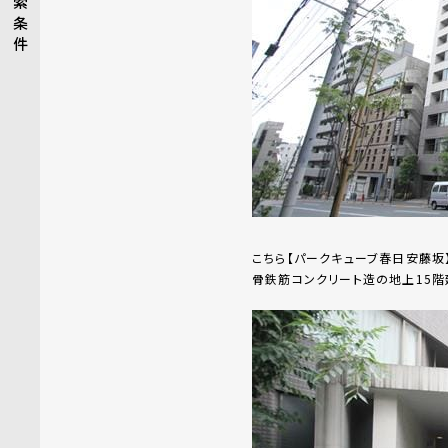
索
条
件
こちら【パークキューブ春日安藤坂
骨鉄筋コンクリート造の地上15階