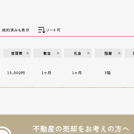
成約済みも表示
ソート可
管理費
敷金
礼金
階層
15,000円
1ヶ月
1ヶ月
3階